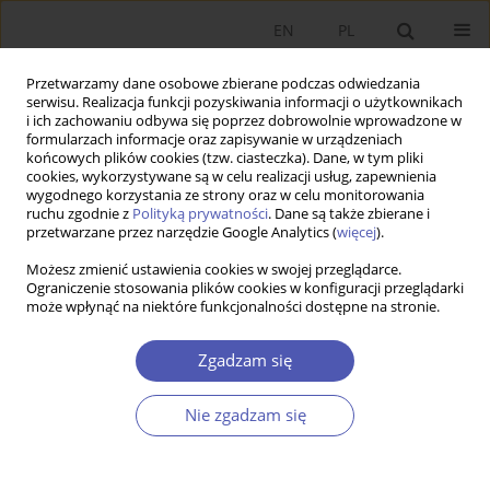
EN
PL
Przetwarzamy dane osobowe zbierane podczas odwiedzania
serwisu. Realizacja funkcji pozyskiwania informacji o użytkownikach
i ich zachowaniu odbywa się poprzez dobrowolnie wprowadzone w
formularzach informacje oraz zapisywanie w urządzeniach
końcowych plików cookies (tzw. ciasteczka). Dane, w tym pliki
cookies, wykorzystywane są w celu realizacji usług, zapewnienia
wygodnego korzystania ze strony oraz w celu monitorowania
Indeks autorów
ruchu zgodnie z
Polityką prywatności
. Dane są także zbierane i
przetwarzane przez narzędzie Google Analytics (
więcej
).
Możesz zmienić ustawienia cookies w swojej przeglądarce.
A
B
C
D
E
F
G
H
I
J
K
L
M
N
O
P
Ograniczenie stosowania plików cookies w konfiguracji przeglądarki
może wpłynąć na niektóre funkcjonalności dostępne na stronie.
R
S
T
U
V
W
Y
Z
Zgadzam się
A
Nie zgadzam się
ABACI HILAL
Acaravci Ali