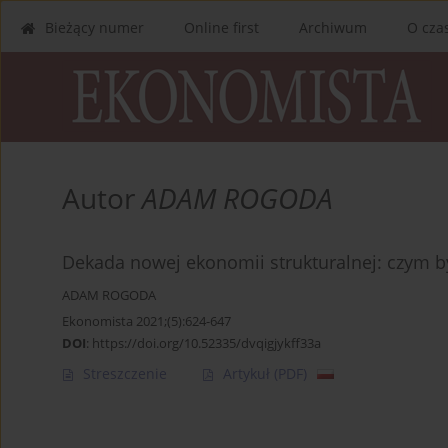
Bieżący numer
Online first
Archiwum
O cza
Autor
ADAM ROGODA
Dekada nowej ekonomii strukturalnej: czym była
ADAM ROGODA
Ekonomista 2021;(5):624-647
DOI
:
https://doi.org/10.52335/dvqigjykff33a
Streszczenie
Artykuł
(PDF)