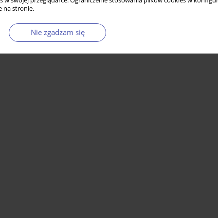
s w swojej przeglądarce. Ograniczenie stosowania plików cookies w konfigur
 na stronie.
Nie zgadzam się