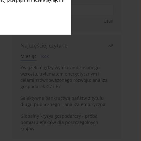
acji przeglądarki może wpłynąć na
Zapisz się
Usuń
Najczęściej czytane
Miesiąc
Rok
Związek między wymiarami zielonego
wzrostu, trylematem energetycznym i
celami zrównoważonego rozwoju: analiza
gospodarek G7 i E7
Selektywne bankructwa państw z tytułu
długu publicznego – analiza empiryczna
Globalny kryzys gospodarczy - próba
pomiaru efektów dla poszczególnych
krajów