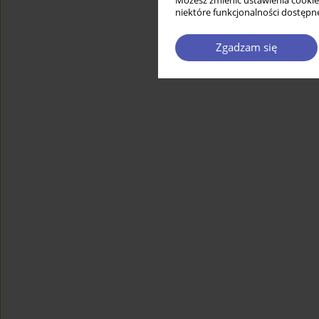
Możesz zmienić ustawienia cookie
niektóre funkcjonalności dostępne
Zgadzam się