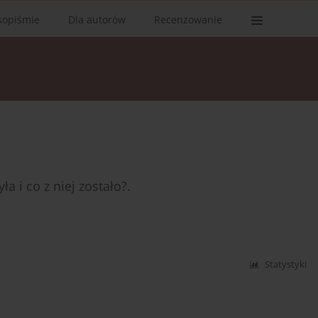
sopiśmie
Dla autorów
Recenzowanie
 i co z niej zostało?.
Statystyki