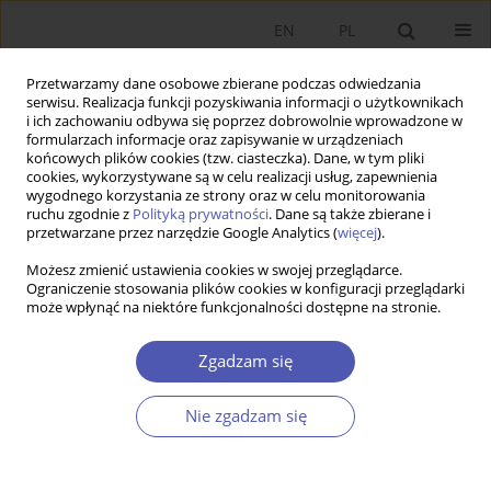
EN
PL
Przetwarzamy dane osobowe zbierane podczas odwiedzania
serwisu. Realizacja funkcji pozyskiwania informacji o użytkownikach
i ich zachowaniu odbywa się poprzez dobrowolnie wprowadzone w
formularzach informacje oraz zapisywanie w urządzeniach
końcowych plików cookies (tzw. ciasteczka). Dane, w tym pliki
cookies, wykorzystywane są w celu realizacji usług, zapewnienia
wygodnego korzystania ze strony oraz w celu monitorowania
Autor
Radosław Pastusiak
ruchu zgodnie z
Polityką prywatności
. Dane są także zbierane i
przetwarzane przez narzędzie Google Analytics (
więcej
).
Rekomendacje inwestycyjne a realia gospodarcze
Możesz zmienić ustawienia cookies w swojej przeglądarce.
Ograniczenie stosowania plików cookies w konfiguracji przeglądarki
- nadmierny optymizmu wśród analityków
może wpłynąć na niektóre funkcjonalności dostępne na stronie.
giełdowych
Zgadzam się
Jakub Keller
,
Radosław Pastusiak
Ekonomista 2015;(6):910-920
Statystyki
Nie zgadzam się
Streszczenie
Artykuł
(PDF)