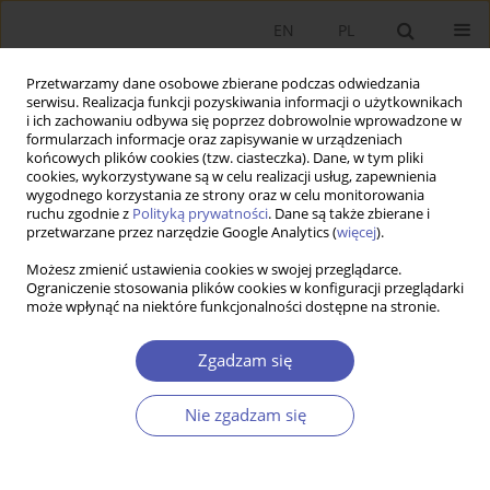
EN
PL
Przetwarzamy dane osobowe zbierane podczas odwiedzania
serwisu. Realizacja funkcji pozyskiwania informacji o użytkownikach
i ich zachowaniu odbywa się poprzez dobrowolnie wprowadzone w
formularzach informacje oraz zapisywanie w urządzeniach
końcowych plików cookies (tzw. ciasteczka). Dane, w tym pliki
cookies, wykorzystywane są w celu realizacji usług, zapewnienia
wygodnego korzystania ze strony oraz w celu monitorowania
Autor
Wojciech Hardy
ruchu zgodnie z
Polityką prywatności
. Dane są także zbierane i
przetwarzane przez narzędzie Google Analytics (
więcej
).
Próba empirycznej weryfikacji hipotezy płac
Możesz zmienić ustawienia cookies w swojej przeglądarce.
Ograniczenie stosowania plików cookies w konfiguracji przeglądarki
efektywnościowych w Polsce
może wpłynąć na niektóre funkcjonalności dostępne na stronie.
Joanna Tyrowicz
,
Wojciech Hardy
Zgadzam się
Ekonomista 2016;(2):200-215
Statystyki
Nie zgadzam się
Streszczenie
Artykuł
(PDF)
Długość kwestionariusza a precyzja odpowiedzi