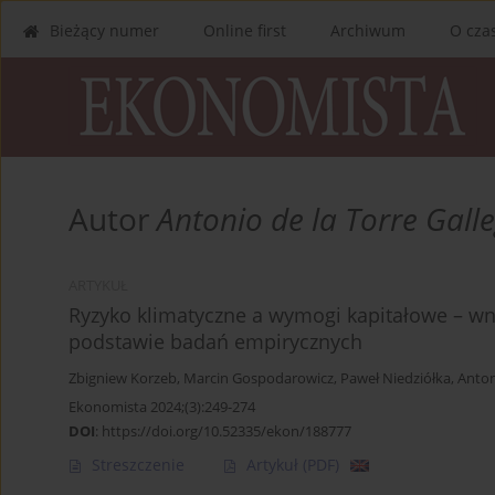
Bieżący numer
Online first
Archiwum
O cza
Autor
Antonio de la Torre Gall
ARTYKUŁ
Ryzyko klimatyczne a wymogi kapitałowe – wn
podstawie badań empirycznych
Zbigniew Korzeb
,
Marcin Gospodarowicz
,
Paweł Niedziółka
,
Anton
Ekonomista 2024;(3):249-274
DOI
:
https://doi.org/10.52335/ekon/188777
Streszczenie
Artykuł
(PDF)