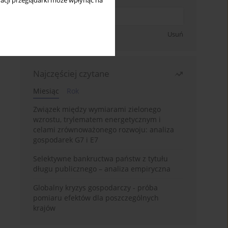
acji przeglądarki może wpłynąć na
Zapisz się
Usuń
Najczęściej czytane
Miesiąc
Rok
Związek między wymiarami zielonego
wzrostu, trylematem energetycznym i
celami zrównoważonego rozwoju: analiza
gospodarek G7 i E7
Selektywne bankructwa państw z tytułu
długu publicznego – analiza empiryczna
Globalny kryzys gospodarczy - próba
pomiaru efektów dla poszczególnych
krajów