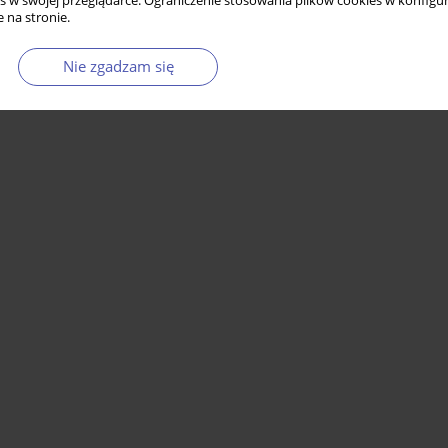
s w swojej przeglądarce. Ograniczenie stosowania plików cookies w konfigur
 na stronie.
Nie zgadzam się