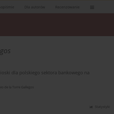
sopiśmie
Dla autorów
Recenzowanie
egos
ioski dla polskiego sektora bankowego na
io de la Torre Gallegos
Statystyki