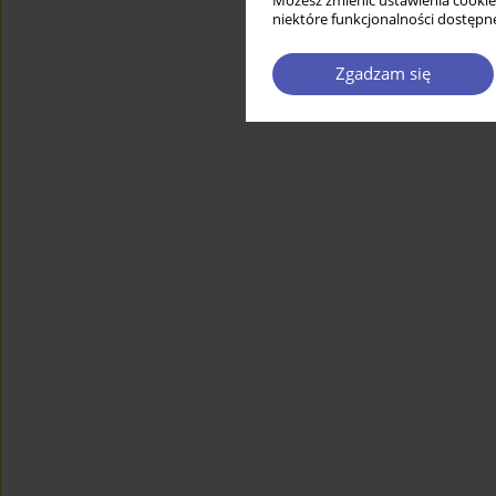
Możesz zmienić ustawienia cookie
niektóre funkcjonalności dostępne
Zgadzam się