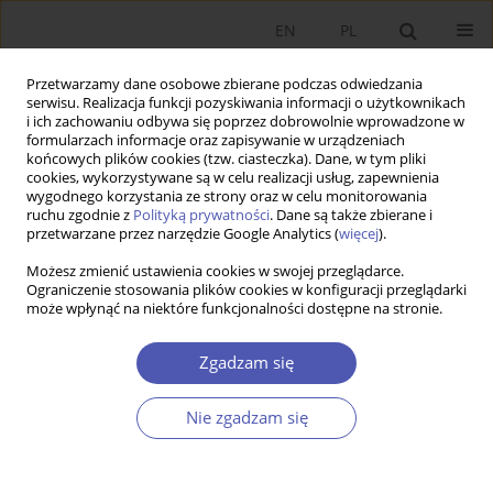
EN
PL
Przetwarzamy dane osobowe zbierane podczas odwiedzania
serwisu. Realizacja funkcji pozyskiwania informacji o użytkownikach
i ich zachowaniu odbywa się poprzez dobrowolnie wprowadzone w
formularzach informacje oraz zapisywanie w urządzeniach
końcowych plików cookies (tzw. ciasteczka). Dane, w tym pliki
cookies, wykorzystywane są w celu realizacji usług, zapewnienia
wygodnego korzystania ze strony oraz w celu monitorowania
Autor
Przemysław Garsztka
ruchu zgodnie z
Polityką prywatności
. Dane są także zbierane i
przetwarzane przez narzędzie Google Analytics (
więcej
).
Możesz zmienić ustawienia cookies w swojej przeglądarce.
Unemployment and Time Spent in Household
Ograniczenie stosowania plików cookies w konfiguracji przeglądarki
może wpłynąć na niektóre funkcjonalności dostępne na stronie.
Production
Jacek Jankiewicz
,
Przemysław Garsztka
Zgadzam się
Ekonomista 2019;(4):432-451
DOI
:
https://doi.org/10.52335/dvqp.te129
Nie zgadzam się
Statystyki
Streszczenie
Artykuł
(PDF)