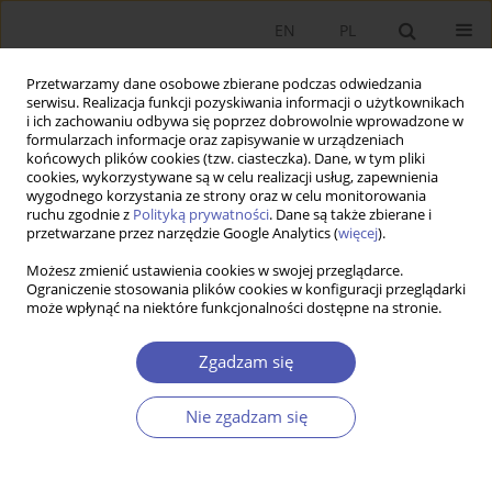
EN
PL
Przetwarzamy dane osobowe zbierane podczas odwiedzania
serwisu. Realizacja funkcji pozyskiwania informacji o użytkownikach
i ich zachowaniu odbywa się poprzez dobrowolnie wprowadzone w
formularzach informacje oraz zapisywanie w urządzeniach
końcowych plików cookies (tzw. ciasteczka). Dane, w tym pliki
cookies, wykorzystywane są w celu realizacji usług, zapewnienia
wygodnego korzystania ze strony oraz w celu monitorowania
Autor
Leszek Kucharski
ruchu zgodnie z
Polityką prywatności
. Dane są także zbierane i
przetwarzane przez narzędzie Google Analytics (
więcej
).
Pozycja różnych grup osób na rynku pracy a stan
Możesz zmienić ustawienia cookies w swojej przeglądarce.
Ograniczenie stosowania plików cookies w konfiguracji przeglądarki
koniunktury w Polsce
może wpłynąć na niektóre funkcjonalności dostępne na stronie.
Leszek Kucharski
,
Eugeniusz Kwiatkowski
Zgadzam się
Ekonomista 2020;(5):673-695
DOI
:
https://doi.org/10.52335/dvqp.te190
Statystyki
Nie zgadzam się
Streszczenie
Artykuł
(PDF)