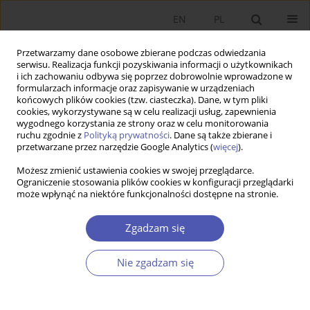
EN
PL
Przetwarzamy dane osobowe zbierane podczas odwiedzania
serwisu. Realizacja funkcji pozyskiwania informacji o użytkownikach
i ich zachowaniu odbywa się poprzez dobrowolnie wprowadzone w
formularzach informacje oraz zapisywanie w urządzeniach
końcowych plików cookies (tzw. ciasteczka). Dane, w tym pliki
cookies, wykorzystywane są w celu realizacji usług, zapewnienia
wygodnego korzystania ze strony oraz w celu monitorowania
Autor
Marian Zalesko
ruchu zgodnie z
Polityką prywatności
. Dane są także zbierane i
przetwarzane przez narzędzie Google Analytics (
więcej
).
Natura kryzysu w świetle analizy filozoficzno-
Możesz zmienić ustawienia cookies w swojej przeglądarce.
Ograniczenie stosowania plików cookies w konfiguracji przeglądarki
ekonomicznej
może wpłynąć na niektóre funkcjonalności dostępne na stronie.
Marian ZALESKO
,
Aneta KARGOL-WASILUK
Zgadzam się
Ekonomista 2021;(6):826-841
DOI
:
https://doi.org/10.52335/dvqigjykff44
Statystyki
Nie zgadzam się
Streszczenie
Artykuł
(PDF)