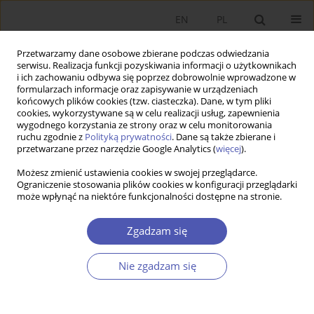
EN
PL
Przetwarzamy dane osobowe zbierane podczas odwiedzania
serwisu. Realizacja funkcji pozyskiwania informacji o użytkownikach
i ich zachowaniu odbywa się poprzez dobrowolnie wprowadzone w
formularzach informacje oraz zapisywanie w urządzeniach
końcowych plików cookies (tzw. ciasteczka). Dane, w tym pliki
cookies, wykorzystywane są w celu realizacji usług, zapewnienia
wygodnego korzystania ze strony oraz w celu monitorowania
Autor
Józef Pociecha
ruchu zgodnie z
Polityką prywatności
. Dane są także zbierane i
przetwarzane przez narzędzie Google Analytics (
więcej
).
Możesz zmienić ustawienia cookies w swojej przeglądarce.
ARTYKUŁ
Ograniczenie stosowania plików cookies w konfiguracji przeglądarki
może wpłynąć na niektóre funkcjonalności dostępne na stronie.
Wnioskowanie statystyczne i uczenie statystyczne
w badaniach ekonomicznych – wybrane
Zgadzam się
wyzwania
Krzysztof Jajuga
,
Józef Pociecha
,
Mirosław Szreder
Nie zgadzam się
Ekonomista 2024;(2):138-154
DOI
:
https://doi.org/10.52335/ekon/188076
Statystyki