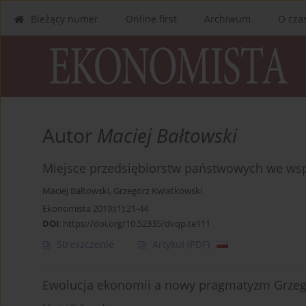
Bieżący numer
Online first
Archiwum
O cza
Autor
Maciej Bałtowski
Miejsce przedsiębiorstw państwowych we wspó
Maciej Bałtowski
,
Grzegorz Kwiatkowski
Ekonomista 2019;(1):21-44
DOI
:
https://doi.org/10.52335/dvqp.te111
Streszczenie
Artykuł
(PDF)
Ewolucja ekonomii a nowy pragmatyzm Grzeg