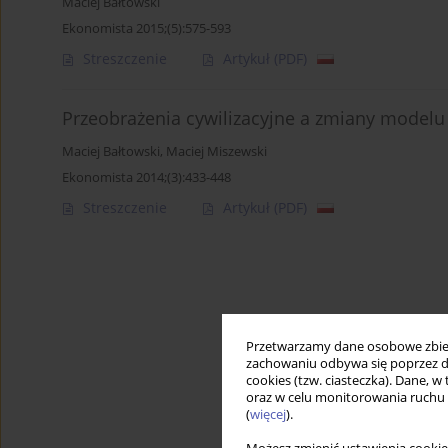
Maciej Bałtowski
Ekonomista 2015;(5):575-593
Streszczenie
Artykuł
(PDF)
Przeobrażenia cywilizacyjne a zmiany modelu 
Maciej Bałtowski
,
Maciej Miszewski
Ekonomista 2014;(3):433-448
Streszczenie
Artykuł
(PDF)
Przetwarzamy dane osobowe zbiera
zachowaniu odbywa się poprzez d
cookies (tzw. ciasteczka). Dane, w
oraz w celu monitorowania ruchu
(
więcej
).