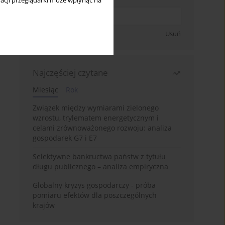
acji przeglądarki może wpłynąć na
Zapisz się
Usuń
Najczęściej czytane
Miesiąc
Rok
Związek między wymiarami zielonego
wzrostu, trylematem energetycznym i
celami zrównoważonego rozwoju: analiza
gospodarek G7 i E7
Selektywne bankructwa państw z tytułu
długu publicznego – analiza empiryczna
Globalny kryzys gospodarczy - próba
pomiaru efektów dla poszczególnych
krajów