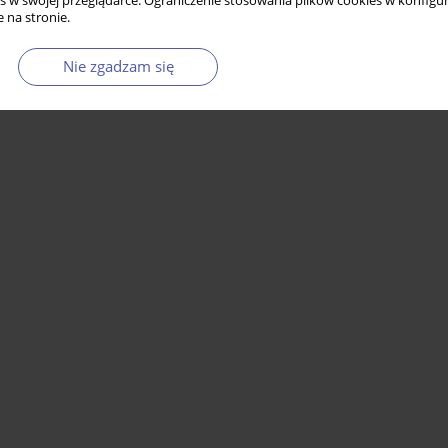
s w swojej przeglądarce. Ograniczenie stosowania plików cookies w konfigur
 na stronie.
Nie zgadzam się