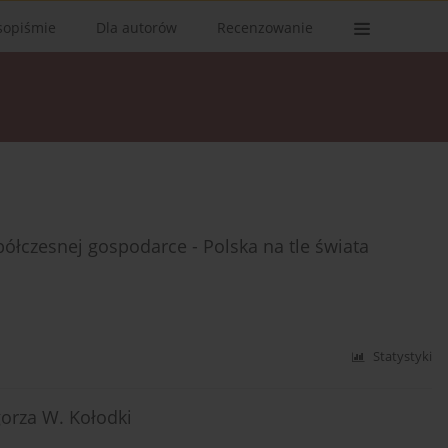
sopiśmie
Dla autorów
Recenzowanie
łczesnej gospodarce - Polska na tle świata
Statystyki
orza W. Kołodki