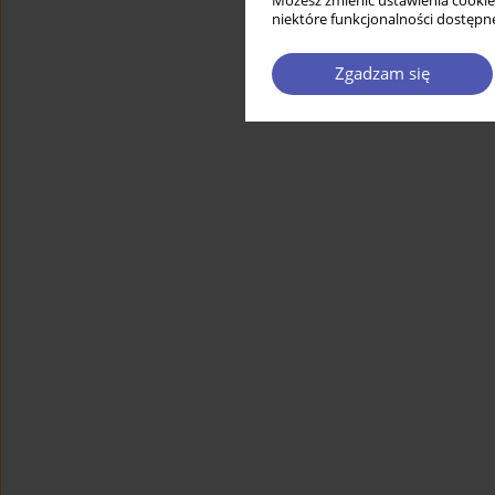
Możesz zmienić ustawienia cookie
niektóre funkcjonalności dostępne
Zgadzam się