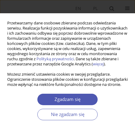
EN
PL
Przetwarzamy dane osobowe zbierane podczas odwiedzania
serwisu. Realizacja funkcji pozyskiwania informacji o użytkownikach
i ich zachowaniu odbywa się poprzez dobrowolnie wprowadzone w
formularzach informacje oraz zapisywanie w urządzeniach
końcowych plików cookies (tzw. ciasteczka). Dane, w tym pliki
cookies, wykorzystywane są w celu realizacji usług, zapewnienia
wygodnego korzystania ze strony oraz w celu monitorowania
Autor
Mukhtar Danladi
ruchu zgodnie z
Polityką prywatności
. Dane są także zbierane i
przetwarzane przez narzędzie Google Analytics (
więcej
).
Możesz zmienić ustawienia cookies w swojej przeglądarce.
Empirical Analysis of the Phillips Curve and
Ograniczenie stosowania plików cookies w konfiguracji przeglądarki
może wpłynąć na niektóre funkcjonalności dostępne na stronie.
Okun’s Law Through Simultaneous Equation
Modeling: A Case Study of Pakistan.
Zgadzam się
Muhammad Umer
,
Mukhtar Danladi
,
Babar Nawaz
Ekonomista 2021;(3):418-439
Nie zgadzam się
DOI
:
https://doi.org/10.52335/dvqigjykff19
Statystyki