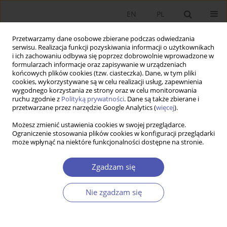
EN
PL
Przetwarzamy dane osobowe zbierane podczas odwiedzania
serwisu. Realizacja funkcji pozyskiwania informacji o użytkownikach
i ich zachowaniu odbywa się poprzez dobrowolnie wprowadzone w
formularzach informacje oraz zapisywanie w urządzeniach
końcowych plików cookies (tzw. ciasteczka). Dane, w tym pliki
cookies, wykorzystywane są w celu realizacji usług, zapewnienia
wygodnego korzystania ze strony oraz w celu monitorowania
Autor
Sławomir Kalinowski
ruchu zgodnie z
Polityką prywatności
. Dane są także zbierane i
przetwarzane przez narzędzie Google Analytics (
więcej
).
Możesz zmienić ustawienia cookies w swojej przeglądarce.
Employment Precarisation in the Contemporary
Ograniczenie stosowania plików cookies w konfiguracji przeglądarki
może wpłynąć na niektóre funkcjonalności dostępne na stronie.
Economy
Sławomir Kalinowski
Zgadzam się
Ekonomista 2019;(1):73-92
DOI
:
https://doi.org/10.52335/dvqp.te113
Nie zgadzam się
Statystyki
Streszczenie
Artykuł
(PDF)