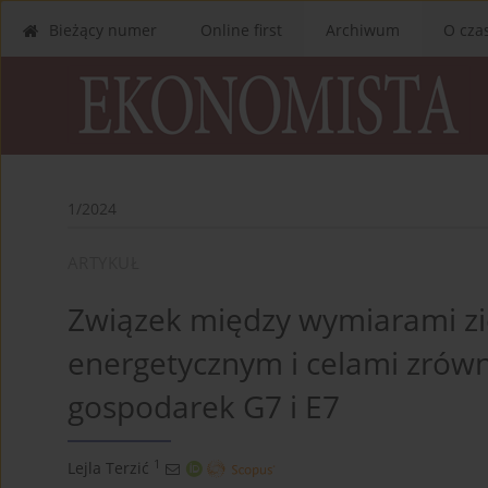
Bieżący numer
Online first
Archiwum
O cza
1/2024
ARTYKUŁ
Związek między wymiarami zi
energetycznym i celami zrów
gospodarek G7 i E7
1
Lejla Terzić