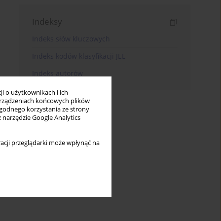
Indeksy
Indeks słów kluczowych
Indeks kodów klasyfikacji JEL
Indeks autorów
i o użytkownikach i ich
rządzeniach końcowych plików
wygodnego korzystania ze strony
z narzędzie Google Analytics
acji przeglądarki może wpłynąć na