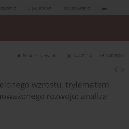
sopiśmie
Dla autorów
Recenzowanie
CC-BY 4.0
Statystyki
Pobierz cytowanie
elonego wzrostu, trylematem
noważonego rozwoju: analiza