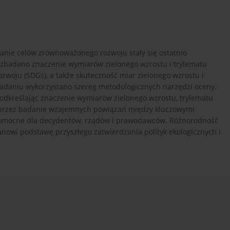
ganie celów zrównoważonego rozwoju stały się ostatnio
 zbadano znaczenie wymiarów zielonego wzrostu i trylematu
woju (SDGs), a także skuteczność miar zielonego wzrostu i
 badaniu wykorzystano szereg metodologicznych narzędzi oceny.
odkreślając znaczenie wymiarów zielonego wzrostu, trylematu
oprzez badanie wzajemnych powiązań między kluczowymi
pomocne dla decydentów, rządów i prawodawców. Różnorodność
nowi podstawę przyszłego zatwierdzania polityk ekologicznych i