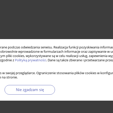
ne podczas odwiedzania serwisu. Realizacja funkcji pozyskiwania informacj
obrowolnie wprowadzone w formularzach informacje oraz zapisywanie w u
 tym pliki cookies, wykorzystywane są w celu realizacji usług, zapewnienia 
nych powiązań
wymiary zielonego wzrostu
 zgodnie z
Polityką prywatności
. Dane są także zbierane i przetwarzane prze
s w swojej przeglądarce. Ograniczenie stosowania plików cookies w konfigur
 na stronie.
Nie zgadzam się