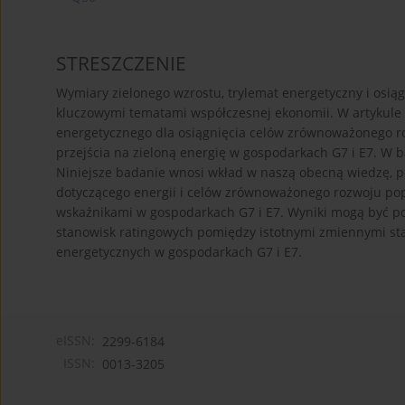
STRESZCZENIE
Wymiary zielonego wzrostu, trylemat energetyczny i osią
kluczowymi tematami współczesnej ekonomii. W artykule
energetycznego dla osiągnięcia celów zrównoważonego roz
przejścia na zieloną energię w gospodarkach G7 i E7. W
Niniejsze badanie wnosi wkład w naszą obecną wiedzę, p
dotyczącego energii i celów zrównoważonego rozwoju p
wskaźnikami w gospodarkach G7 i E7. Wyniki mogą być 
stanowisk ratingowych pomiędzy istotnymi zmiennymi sta
energetycznych w gospodarkach G7 i E7.
eISSN:
2299-6184
ISSN:
0013-3205