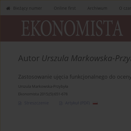
Bieżący numer
Online first
Archiwum
O cza
Autor
Urszula Markowska-Przy
Zastosowanie ujęcia funkcjonalnego do ocen
Urszula Markowska-Przybyła
Ekonomista 2015;(5):651-678
Streszczenie
Artykuł
(PDF)