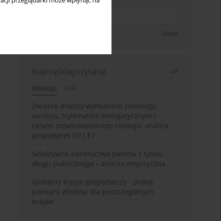
acji przeglądarki może wpłynąć na
Zapisz się
Usuń
Najczęściej czytane
Miesiąc
Rok
Związek między wymiarami zielonego
wzrostu, trylematem energetycznym i
celami zrównoważonego rozwoju: analiza
gospodarek G7 i E7
Selektywne bankructwa państw z tytułu
długu publicznego – analiza empiryczna
Globalny kryzys gospodarczy - próba
pomiaru efektów dla poszczególnych
krajów