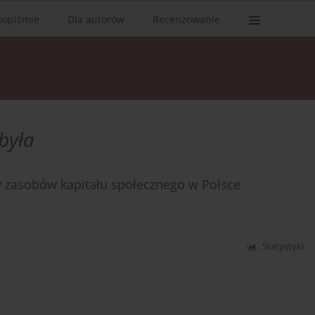
sopiśmie
Dla autorów
Recenzowanie
była
y zasobów kapitału społecznego w Polsce
Statystyki