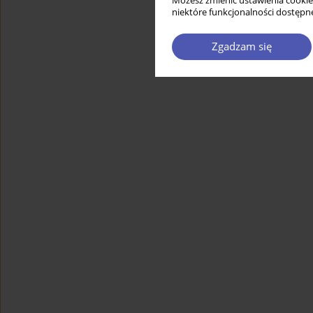
Możesz zmienić ustawienia cookie
niektóre funkcjonalności dostępne
Zgadzam się