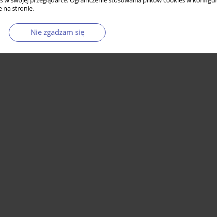
s w swojej przeglądarce. Ograniczenie stosowania plików cookies w konfigur
 na stronie.
Nie zgadzam się