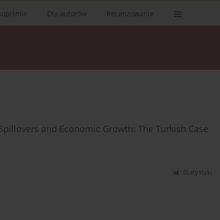
sopiśmie
Dla autorów
Recenzowanie
Spillovers and Economic Growth: The Turkish Case
Statystyki