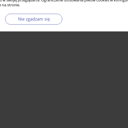
s w swojej przeglądarce. Ograniczenie stosowania plików cookies w konfigur
 na stronie.
Nie zgadzam się