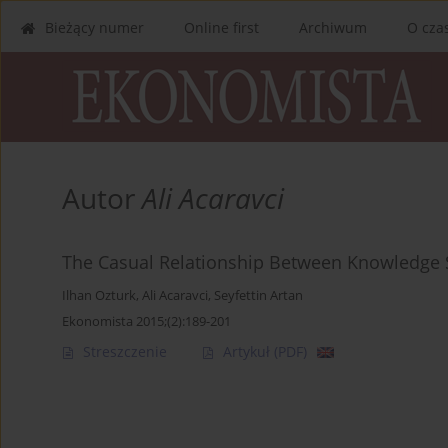
Bieżący numer
Online first
Archiwum
O cza
Autor
Ali Acaravci
The Casual Relationship Between Knowledge 
Ilhan Ozturk
,
Ali Acaravci
,
Seyfettin Artan
Ekonomista 2015;(2):189-201
Streszczenie
Artykuł
(PDF)