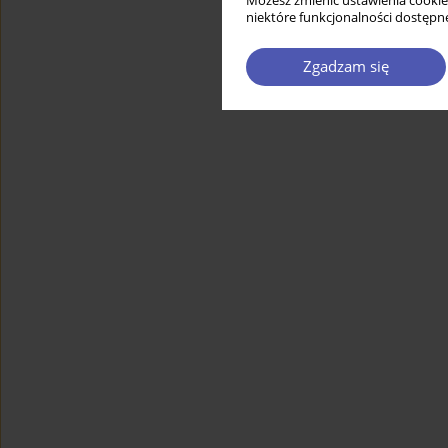
Możesz zmienić ustawienia cookie
niektóre funkcjonalności dostępne
Zgadzam się