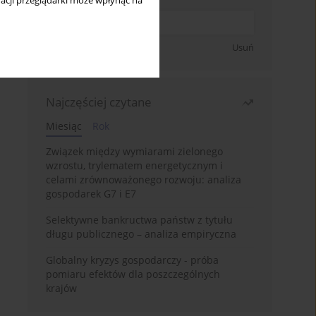
acji przeglądarki może wpłynąć na
Zapisz się
Usuń
Najczęściej czytane
Miesiąc
Rok
Związek między wymiarami zielonego
wzrostu, trylematem energetycznym i
celami zrównoważonego rozwoju: analiza
gospodarek G7 i E7
Selektywne bankructwa państw z tytułu
długu publicznego – analiza empiryczna
Globalny kryzys gospodarczy - próba
pomiaru efektów dla poszczególnych
krajów