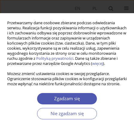
EN
PL
Przetwarzamy dane osobowe zbierane podczas odwiedzania
serwisu. Realizacja funkcji pozyskiwania informacji o użytkownikach
i ich zachowaniu odbywa się poprzez dobrowolnie wprowadzone w
formularzach informacje oraz zapisywanie w urządzeniach
końcowych plików cookies (tzw. ciasteczka). Dane, w tym pliki
cookies, wykorzystywane są w celu realizacji usług, zapewnienia
wygodnego korzystania ze strony oraz w celu monitorowania
Autor
Zdzisław Kes
ruchu zgodnie z
Polityką prywatności
. Dane są także zbierane i
przetwarzane przez narzędzie Google Analytics (
więcej
).
Możesz zmienić ustawienia cookies w swojej przeglądarce.
ARTYKUŁ
Ograniczenie stosowania plików cookies w konfiguracji przeglądarki
może wpłynąć na niektóre funkcjonalności dostępne na stronie.
Wybrane czynniki podejścia gospodarstw
domowych do ubezpieczania ryzyka
Zgadzam się
powodziowego w świetle badań ankietowych
Patrycja Kowalczyk-Rólczyńska
,
Maria Forlicz
,
Łukasz Kuźmiński
,
Nie zgadzam się
Michał Nadolny
,
Zdzisław Kes
Ekonomista 2025;(4):545-563
DOI
:
https://doi.org/10.52335/ekon/203634