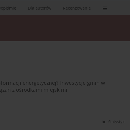
sopiśmie
Dla autorów
Recenzowanie
nsformacji energetycznej? Inwestycje gmin w
ązań z ośrodkami miejskimi
Statystyki