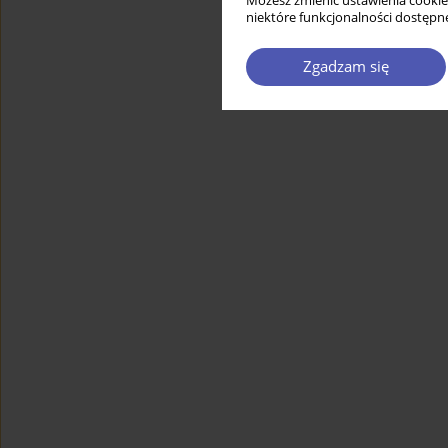
Możesz zmienić ustawienia cookie
niektóre funkcjonalności dostępne
Zgadzam się