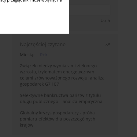
acji przeglądarki może wpłynąć na
Zapisz się
Usuń
Najczęściej czytane
Miesiąc
Rok
Związek między wymiarami zielonego
wzrostu, trylematem energetycznym i
celami zrównoważonego rozwoju: analiza
gospodarek G7 i E7
Selektywne bankructwa państw z tytułu
długu publicznego – analiza empiryczna
Globalny kryzys gospodarczy - próba
pomiaru efektów dla poszczególnych
krajów