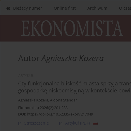
Bieżący numer
Online first
Archiwum
O cza
Autor
Agnieszka Kozera
ARTYKUŁ
Czy funkcjonalna bliskość miasta sprzyja tra
gospodarkę niskoemisyjną w kontekście powi
Agnieszka Kozera
,
Aldona Standar
Ekonomista 2026;(2):201-233
DOI
:
https://doi.org/10.52335/ekon/217049
Streszczenie
Artykuł
(PDF)