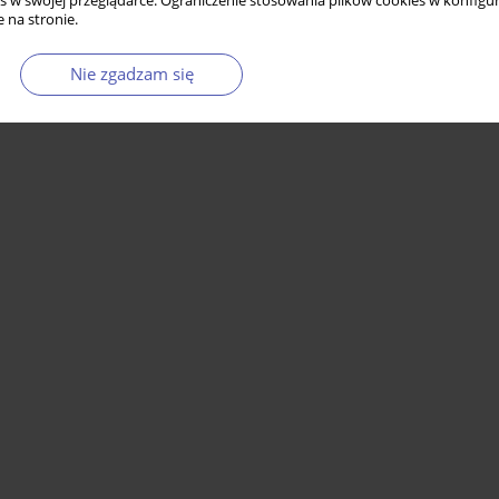
s w swojej przeglądarce. Ograniczenie stosowania plików cookies w konfigur
 na stronie.
Nie zgadzam się