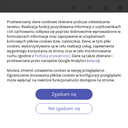
EN
PL
Przetwarzamy dane osobowe zbierane podczas odwiedzania
serwisu. Realizacja funkcji pozyskiwania informacji o użytkownikach
i ich zachowaniu odbywa się poprzez dobrowolnie wprowadzone w
formularzach informacje oraz zapisywanie w urządzeniach
końcowych plików cookies (tzw. ciasteczka). Dane, w tym pliki
cookies, wykorzystywane są w celu realizacji usług, zapewnienia
wygodnego korzystania ze strony oraz w celu monitorowania
Autor
Maciej Meyer
ruchu zgodnie z
Polityką prywatności
. Dane są także zbierane i
przetwarzane przez narzędzie Google Analytics (
więcej
).
Możesz zmienić ustawienia cookies w swojej przeglądarce.
Interes własny w ujęciu Adama Smitha
Ograniczenie stosowania plików cookies w konfiguracji przeglądarki
może wpłynąć na niektóre funkcjonalności dostępne na stronie.
Maciej Meyer
Ekonomista 2017;(3):336-346
Zgadzam się
Statystyki
Nie zgadzam się
Streszczenie
Artykuł
(PDF)
Wyślij swój artykuł