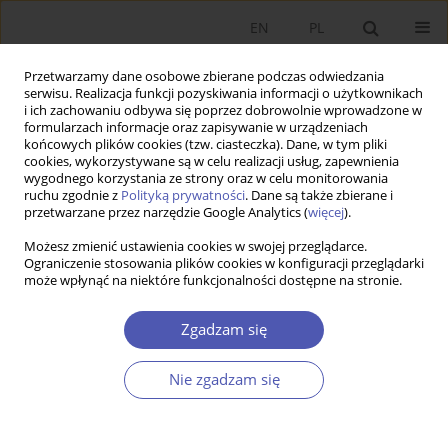
EN
PL
Przetwarzamy dane osobowe zbierane podczas odwiedzania
serwisu. Realizacja funkcji pozyskiwania informacji o użytkownikach
i ich zachowaniu odbywa się poprzez dobrowolnie wprowadzone w
formularzach informacje oraz zapisywanie w urządzeniach
końcowych plików cookies (tzw. ciasteczka). Dane, w tym pliki
cookies, wykorzystywane są w celu realizacji usług, zapewnienia
wygodnego korzystania ze strony oraz w celu monitorowania
Autor
Aleksander Ostapiuk
ruchu zgodnie z
Polityką prywatności
. Dane są także zbierane i
przetwarzane przez narzędzie Google Analytics (
więcej
).
ARTYKUŁ
Możesz zmienić ustawienia cookies w swojej przeglądarce.
Ograniczenie stosowania plików cookies w konfiguracji przeglądarki
Ekonomia heliocentryczna – złoty środek
może wpłynąć na niektóre funkcjonalności dostępne na stronie.
pomiędzy neoklasycznym monizmem a
heterodoksyjnym pluralizmem
Zgadzam się
Aleksander Ostapiuk
Ekonomista 2026;(2):141-171
Nie zgadzam się
DOI
:
https://doi.org/10.52335/ekon/215066
Statystyki