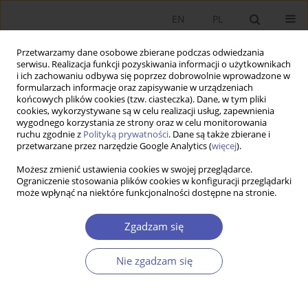
EN
PL
Przetwarzamy dane osobowe zbierane podczas odwiedzania
serwisu. Realizacja funkcji pozyskiwania informacji o użytkownikach
i ich zachowaniu odbywa się poprzez dobrowolnie wprowadzone w
formularzach informacje oraz zapisywanie w urządzeniach
końcowych plików cookies (tzw. ciasteczka). Dane, w tym pliki
cookies, wykorzystywane są w celu realizacji usług, zapewnienia
wygodnego korzystania ze strony oraz w celu monitorowania
Autor
Paweł Starosta
ruchu zgodnie z
Polityką prywatności
. Dane są także zbierane i
przetwarzane przez narzędzie Google Analytics (
więcej
).
Możesz zmienić ustawienia cookies w swojej przeglądarce.
Zaufanie, skłonność do pomocy i uczciwość a
Ograniczenie stosowania plików cookies w konfiguracji przeglądarki
może wpłynąć na niektóre funkcjonalności dostępne na stronie.
wzrost gospodarczy w Europie
Ewa Ambroziak
,
Paweł Starosta
,
Jan Jacek Sztaudynger
Zgadzam się
Ekonomista 2016;(5):647-673
Statystyki
Nie zgadzam się
Streszczenie
Artykuł
(PDF)