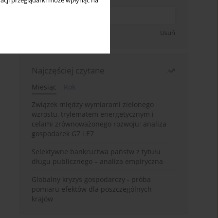
acji przeglądarki może wpłynąć na
Zapisz się
Usuń
Najczęściej czytane
Miesiąc
Rok
Związek między wymiarami zielonego
wzrostu, trylematem energetycznym i
celami zrównoważonego rozwoju: analiza
gospodarek G7 i E7
Selektywne bankructwa państw z tytułu
długu publicznego – analiza empiryczna
Globalny kryzys gospodarczy - próba
pomiaru efektów dla poszczególnych
krajów