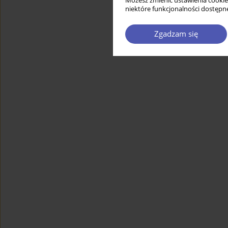
Możesz zmienić ustawienia cookie
niektóre funkcjonalności dostępne
Zgadzam się