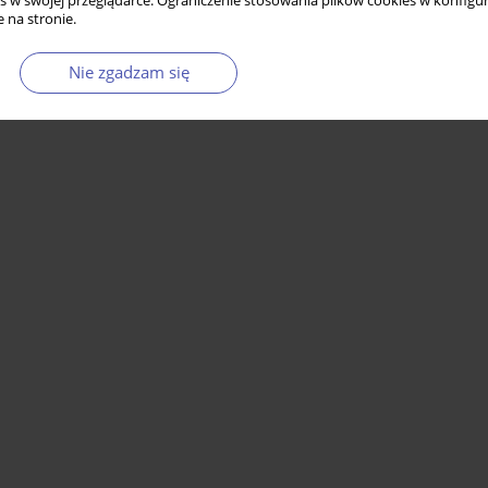
s w swojej przeglądarce. Ograniczenie stosowania plików cookies w konfigur
 na stronie.
Nie zgadzam się