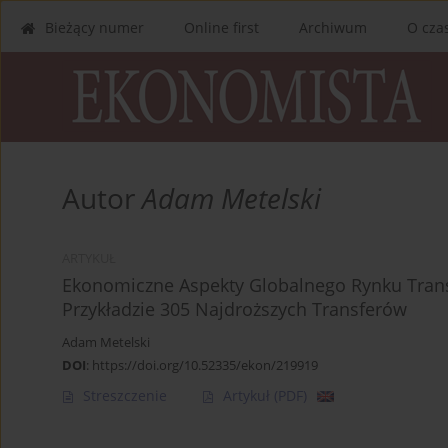
Bieżący numer
Online first
Archiwum
O cza
Autor
Adam Metelski
ARTYKUŁ
Ekonomiczne Aspekty Globalnego Rynku Trans
Przykładzie 305 Najdroższych Transferów
Adam Metelski
DOI
:
https://doi.org/10.52335/ekon/219919
Streszczenie
Artykuł
(PDF)