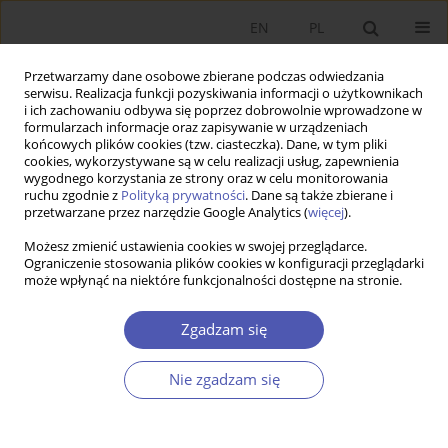
EN
PL
Przetwarzamy dane osobowe zbierane podczas odwiedzania
serwisu. Realizacja funkcji pozyskiwania informacji o użytkownikach
i ich zachowaniu odbywa się poprzez dobrowolnie wprowadzone w
formularzach informacje oraz zapisywanie w urządzeniach
końcowych plików cookies (tzw. ciasteczka). Dane, w tym pliki
cookies, wykorzystywane są w celu realizacji usług, zapewnienia
wygodnego korzystania ze strony oraz w celu monitorowania
Autor
Bartłomiej Kołsut
ruchu zgodnie z
Polityką prywatności
. Dane są także zbierane i
przetwarzane przez narzędzie Google Analytics (
więcej
).
Możesz zmienić ustawienia cookies w swojej przeglądarce.
ARTYKUŁ
Ograniczenie stosowania plików cookies w konfiguracji przeglądarki
może wpłynąć na niektóre funkcjonalności dostępne na stronie.
Determinanty posiadania samochodu w Polsce:
wyniki modelowania w ujęciu przestrzennym w
Zgadzam się
latach 2005 i 2019
Robert Kudłak
,
Wojciech Kisiała
,
Bartłomiej Kołsut
Nie zgadzam się
Ekonomista 2023;(2):152-173
DOI
:
https://doi.org/10.52335/ekon/166246
Statystyki