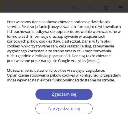
EN
PL
Przetwarzamy dane osobowe zbierane podczas odwiedzania
serwisu. Realizacja funkcji pozyskiwania informacji o użytkownikach
i ich zachowaniu odbywa się poprzez dobrowolnie wprowadzone w
formularzach informacje oraz zapisywanie w urządzeniach
końcowych plików cookies (tzw. ciasteczka). Dane, w tym pliki
cookies, wykorzystywane są w celu realizacji usług, zapewnienia
wygodnego korzystania ze strony oraz w celu monitorowania
Autor
Bartosz Witkowski
ruchu zgodnie z
Polityką prywatności
. Dane są także zbierane i
przetwarzane przez narzędzie Google Analytics (
więcej
).
Możesz zmienić ustawienia cookies w swojej przeglądarce.
Światowy kryzys gospodarczy a handel
Ograniczenie stosowania plików cookies w konfiguracji przeglądarki
może wpłynąć na niektóre funkcjonalności dostępne na stronie.
międzynarodowy
Katarzyna Śledziewska
,
Bartosz Witkowski
Zgadzam się
Ekonomista 2012;(4):427-448
Statystyki
Nie zgadzam się
Streszczenie
Artykuł
(PDF)