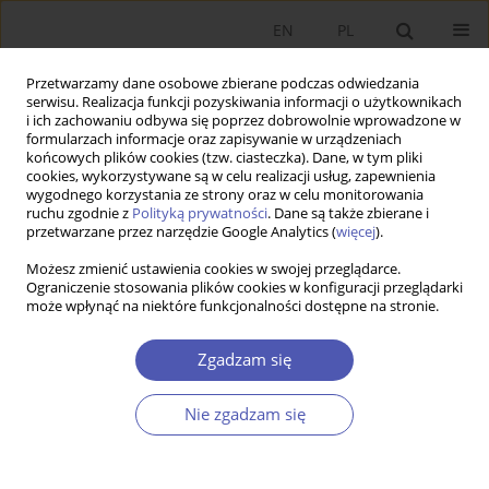
EN
PL
Przetwarzamy dane osobowe zbierane podczas odwiedzania
serwisu. Realizacja funkcji pozyskiwania informacji o użytkownikach
i ich zachowaniu odbywa się poprzez dobrowolnie wprowadzone w
formularzach informacje oraz zapisywanie w urządzeniach
końcowych plików cookies (tzw. ciasteczka). Dane, w tym pliki
cookies, wykorzystywane są w celu realizacji usług, zapewnienia
wygodnego korzystania ze strony oraz w celu monitorowania
Autor
Paweł Ulman
ruchu zgodnie z
Polityką prywatności
. Dane są także zbierane i
przetwarzane przez narzędzie Google Analytics (
więcej
).
Możesz zmienić ustawienia cookies w swojej przeglądarce.
ARTYKUŁ
Ograniczenie stosowania plików cookies w konfiguracji przeglądarki
może wpłynąć na niektóre funkcjonalności dostępne na stronie.
Ocena warunków mieszkaniowych w Europie z
zastosowaniem metody TOPSIS
Zgadzam się
Małgorzata Ćwiek
,
Paweł Ulman
,
Maria Sadko
Ekonomista 2024;(3):275-298
Nie zgadzam się
DOI
:
https://doi.org/10.52335/ekon/189393
Statystyki
Streszczenie
Artykuł
(PDF)