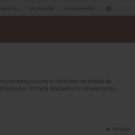
sopiśmie
Dla autorów
Recenzowanie
za interwencjonizmu w rolnictwie na drodze do
empiryczne
, Oficyna Wydawnicza Uniwersytetu
Statystyki