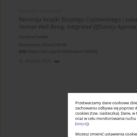
RECENZJA, OMÓWIENIE
Recenzja książki Bazylego Czyżewskiego i Łuk
Human Well-Being. Integrated Efficiency Approa
Karolina Pawlak
Ekonomista 2024;(1):93-96
DOI
:
https://doi.org/10.52335/ekon/183589
Artykuł
(PDF)
Przetwarzamy dane osobowe zbiera
zachowaniu odbywa się poprzez d
cookies (tzw. ciasteczka). Dane, w
oraz w celu monitorowania ruchu
(
więcej
).
Możesz zmienić ustawienia cookie