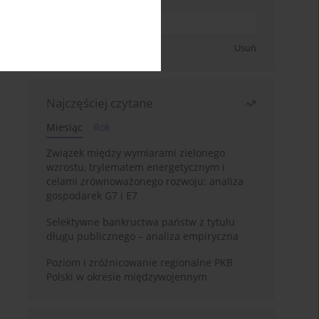
Zapisz się
Usuń
Najczęściej czytane
Miesiąc
Rok
Związek między wymiarami zielonego
wzrostu, trylematem energetycznym i
celami zrównoważonego rozwoju: analiza
gospodarek G7 i E7
Selektywne bankructwa państw z tytułu
długu publicznego – analiza empiryczna
Poziom i zróżnicowanie regionalne PKB
Polski w okresie międzywojennym