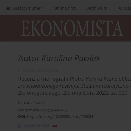
Bieżący numer
Online first
Archiwum
O cza
Autor
Karolina Pawlak
RECENZJA, OMÓWIENIE
Recenzja monografii Piotra Kułyka
Różne oblic
zrównoważonego rozwoju. Studium teoretyczno-
Zielonogórskiego, Zielona Góra 2023, ss. 320
Karolina Pawlak
Ekonomista 2025;(3):449-452
DOI
:
https://doi.org/10.52335/ekon/195854
Artykuł
(PDF)