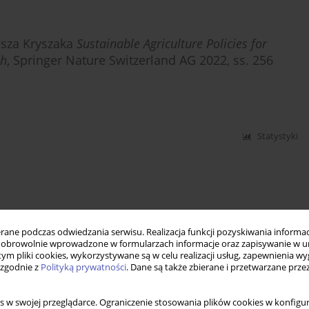
asza Kryszaka
Sustainable Agriculture Policies for
ch
, Springer Nature Switzerland AG 2022, ss. 256
Statystyki
ne podczas odwiedzania serwisu. Realizacja funkcji pozyskiwania informacj
obrowolnie wprowadzone w formularzach informacje oraz zapisywanie w u
 tym pliki cookies, wykorzystywane są w celu realizacji usług, zapewnienia 
 zgodnie z
Polityką prywatności
. Dane są także zbierane i przetwarzane prze
s w swojej przeglądarce. Ograniczenie stosowania plików cookies w konfigur