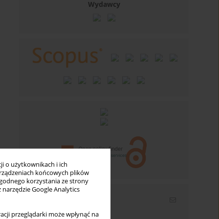
Wydawcy
i o użytkownikach i ich
rządzeniach końcowych plików
wygodnego korzystania ze strony
z narzędzie Google Analytics
Newsletter
acji przeglądarki może wpłynąć na
Wpisz swój adres email