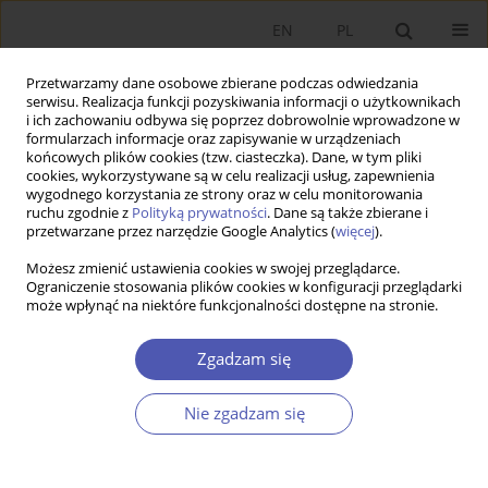
EN
PL
Przetwarzamy dane osobowe zbierane podczas odwiedzania
serwisu. Realizacja funkcji pozyskiwania informacji o użytkownikach
i ich zachowaniu odbywa się poprzez dobrowolnie wprowadzone w
formularzach informacje oraz zapisywanie w urządzeniach
końcowych plików cookies (tzw. ciasteczka). Dane, w tym pliki
cookies, wykorzystywane są w celu realizacji usług, zapewnienia
wygodnego korzystania ze strony oraz w celu monitorowania
Autor
Krzysztof Jajuga
ruchu zgodnie z
Polityką prywatności
. Dane są także zbierane i
przetwarzane przez narzędzie Google Analytics (
więcej
).
Możesz zmienić ustawienia cookies w swojej przeglądarce.
ARTYKUŁ
Ograniczenie stosowania plików cookies w konfiguracji przeglądarki
może wpłynąć na niektóre funkcjonalności dostępne na stronie.
Wnioskowanie statystyczne i uczenie statystyczne
w badaniach ekonomicznych – wybrane
Zgadzam się
wyzwania
Krzysztof Jajuga
,
Józef Pociecha
,
Mirosław Szreder
Nie zgadzam się
Ekonomista 2024;(2):138-154
DOI
:
https://doi.org/10.52335/ekon/188076
Statystyki