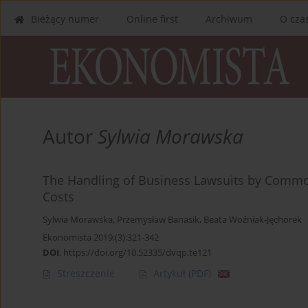
Bieżący numer
Online first
Archiwum
O cza
Autor
Sylwia Morawska
The Handling of Business Lawsuits by Common 
Costs
Sylwia Morawska
,
Przemysław Banasik
,
Beata Woźniak-Jęchorek
Ekonomista 2019;(3):321-342
DOI
:
https://doi.org/10.52335/dvqp.te121
Streszczenie
Artykuł
(PDF)