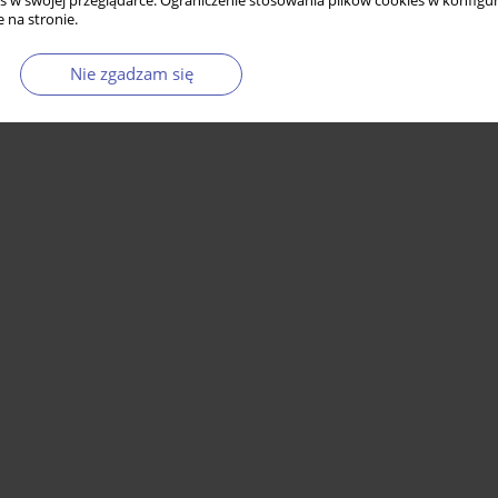
s w swojej przeglądarce. Ograniczenie stosowania plików cookies w konfigur
 na stronie.
Nie zgadzam się