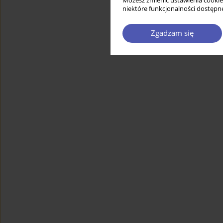
Możesz zmienić ustawienia cookie
niektóre funkcjonalności dostępne
Zgadzam się