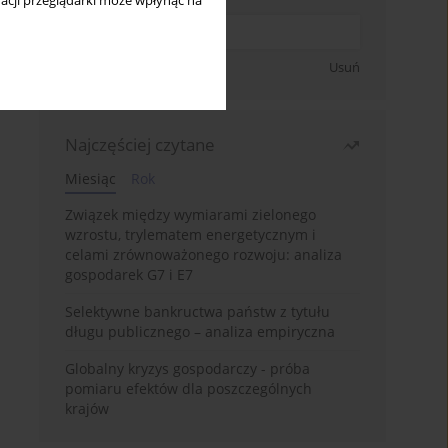
acji przeglądarki może wpłynąć na
Zapisz się
Usuń
Najczęściej czytane
Miesiąc
Rok
Związek między wymiarami zielonego
wzrostu, trylematem energetycznym i
celami zrównoważonego rozwoju: analiza
gospodarek G7 i E7
Selektywne bankructwa państw z tytułu
długu publicznego – analiza empiryczna
Globalny kryzys gospodarczy - próba
pomiaru efektów dla poszczególnych
krajów