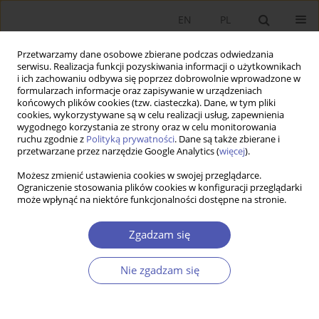
EN
PL
Przetwarzamy dane osobowe zbierane podczas odwiedzania
serwisu. Realizacja funkcji pozyskiwania informacji o użytkownikach
i ich zachowaniu odbywa się poprzez dobrowolnie wprowadzone w
formularzach informacje oraz zapisywanie w urządzeniach
końcowych plików cookies (tzw. ciasteczka). Dane, w tym pliki
cookies, wykorzystywane są w celu realizacji usług, zapewnienia
wygodnego korzystania ze strony oraz w celu monitorowania
Autor
Jacek Lewkowicz
ruchu zgodnie z
Polityką prywatności
. Dane są także zbierane i
przetwarzane przez narzędzie Google Analytics (
więcej
).
ARTYKUŁ
Możesz zmienić ustawienia cookies w swojej przeglądarce.
Ograniczenie stosowania plików cookies w konfiguracji przeglądarki
Tematyka gospodarcza w debacie politycznej:
może wpłynąć na niektóre funkcjonalności dostępne na stronie.
kilka spostrzeżeń na podstawie debaty w polskim
parlamencie, 1991-2019
Zgadzam się
Jan Fałkowski
,
Jacek Lewkowicz
,
Łukasz Nawaro
Ekonomista 2025;(3):313-331
Nie zgadzam się
DOI
:
https://doi.org/10.52335/ekon/200084
Statystyki