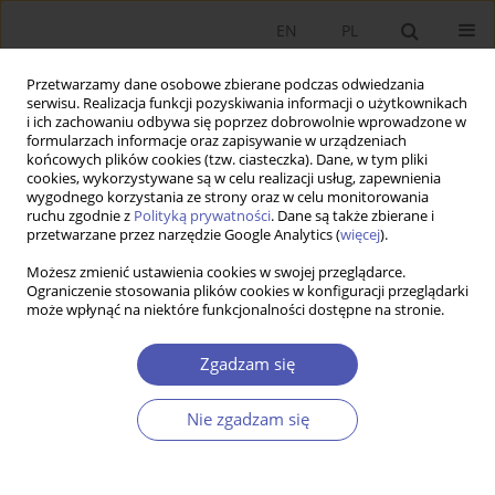
EN
PL
Przetwarzamy dane osobowe zbierane podczas odwiedzania
serwisu. Realizacja funkcji pozyskiwania informacji o użytkownikach
i ich zachowaniu odbywa się poprzez dobrowolnie wprowadzone w
formularzach informacje oraz zapisywanie w urządzeniach
końcowych plików cookies (tzw. ciasteczka). Dane, w tym pliki
cookies, wykorzystywane są w celu realizacji usług, zapewnienia
wygodnego korzystania ze strony oraz w celu monitorowania
Autor
Marta Anacka
ruchu zgodnie z
Polityką prywatności
. Dane są także zbierane i
przetwarzane przez narzędzie Google Analytics (
więcej
).
Możesz zmienić ustawienia cookies w swojej przeglądarce.
Multidimensional Poverty Analysis in Polish
Ograniczenie stosowania plików cookies w konfiguracji przeglądarki
może wpłynąć na niektóre funkcjonalności dostępne na stronie.
Gminas
Marta Anacka
,
Martyna Kobus
Zgadzam się
Ekonomista 2012;(1):101-115
Statystyki
Nie zgadzam się
Streszczenie
Artykuł
(PDF)