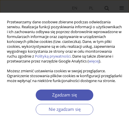
EN
PL
Przetwarzamy dane osobowe zbierane podczas odwiedzania
serwisu. Realizacja funkcji pozyskiwania informacji o użytkownikach
i ich zachowaniu odbywa się poprzez dobrowolnie wprowadzone w
formularzach informacje oraz zapisywanie w urządzeniach
końcowych plików cookies (tzw. ciasteczka). Dane, w tym pliki
cookies, wykorzystywane są w celu realizacji usług, zapewnienia
wygodnego korzystania ze strony oraz w celu monitorowania
Autor
Helena Gaspars-Wieloch
ruchu zgodnie z
Polityką prywatności
. Dane są także zbierane i
przetwarzane przez narzędzie Google Analytics (
więcej
).
Możesz zmienić ustawienia cookies w swojej przeglądarce.
Ograniczona skuteczność metod
Ograniczenie stosowania plików cookies w konfiguracji przeglądarki
może wpłynąć na niektóre funkcjonalności dostępne na stronie.
optymalizacyjnych w rozwiązywaniu
ekonomicznych problemów decyzyjnych
Zgadzam się
Helena Gaspars-Wieloch
Ekonomista 2012;(3):303-323
Nie zgadzam się
Statystyki
Streszczenie
Artykuł
(PDF)