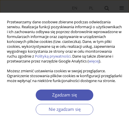
EN
PL
Przetwarzamy dane osobowe zbierane podczas odwiedzania
serwisu. Realizacja funkcji pozyskiwania informacji o użytkownikach
i ich zachowaniu odbywa się poprzez dobrowolnie wprowadzone w
formularzach informacje oraz zapisywanie w urządzeniach
końcowych plików cookies (tzw. ciasteczka). Dane, w tym pliki
cookies, wykorzystywane są w celu realizacji usług, zapewnienia
wygodnego korzystania ze strony oraz w celu monitorowania
Autor
Mykola Vashchenko
ruchu zgodnie z
Polityką prywatności
. Dane są także zbierane i
przetwarzane przez narzędzie Google Analytics (
więcej
).
Możesz zmienić ustawienia cookies w swojej przeglądarce.
Bezpośrednie inwestycje zagraniczne na Ukrainie
Ograniczenie stosowania plików cookies w konfiguracji przeglądarki
może wpłynąć na niektóre funkcjonalności dostępne na stronie.
: rola czynników instytucjonalnych
Andrzej Buszko
,
Mykola Vashchenko
Zgadzam się
Ekonomista 2012;(4):515-527
Statystyki
Nie zgadzam się
Streszczenie
Artykuł
(PDF)