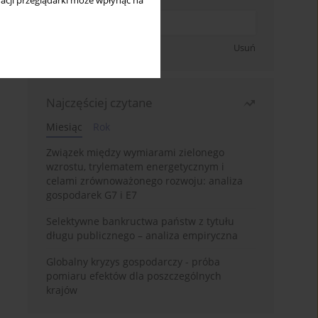
acji przeglądarki może wpłynąć na
Zapisz się
Usuń
Najczęściej czytane
Miesiąc
Rok
Związek między wymiarami zielonego
wzrostu, trylematem energetycznym i
celami zrównoważonego rozwoju: analiza
gospodarek G7 i E7
Selektywne bankructwa państw z tytułu
długu publicznego – analiza empiryczna
Globalny kryzys gospodarczy - próba
pomiaru efektów dla poszczególnych
krajów