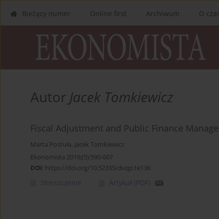
Bieżący numer
Online first
Archiwum
O cza
Autor
Jacek Tomkiewicz
Fiscal Adjustment and Public Finance Manage
Marta Postuła
,
Jacek Tomkiewicz
Ekonomista 2019;(5):590-607
DOI
:
https://doi.org/10.52335/dvqp.te136
Streszczenie
Artykuł
(PDF)