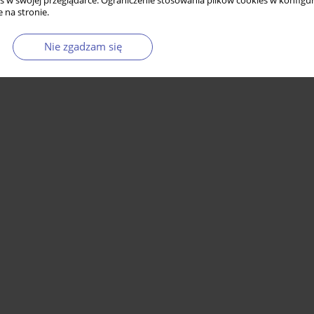
s w swojej przeglądarce. Ograniczenie stosowania plików cookies w konfigur
 na stronie.
Nie zgadzam się