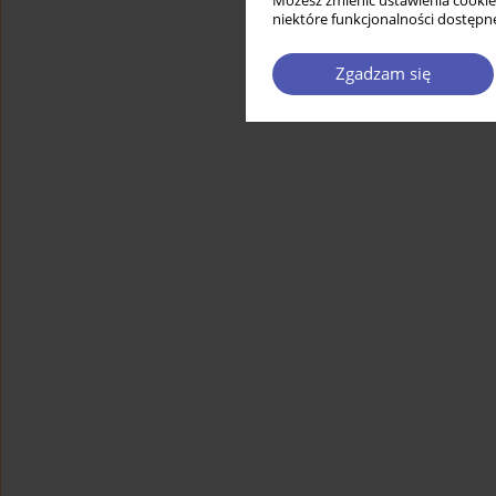
Możesz zmienić ustawienia cookie
niektóre funkcjonalności dostępne
Zgadzam się