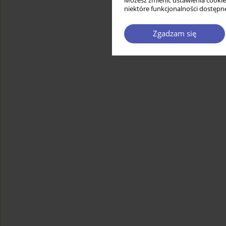
Możesz zmienić ustawienia cookie
niektóre funkcjonalności dostępne
Zgadzam się