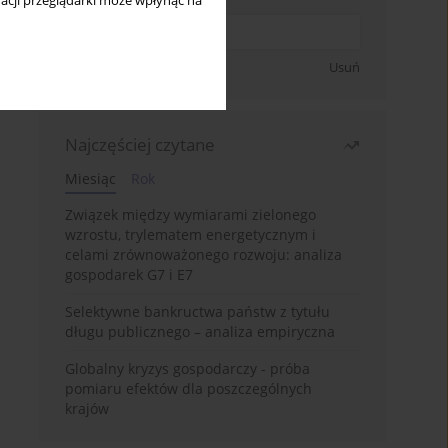
acji przeglądarki może wpłynąć na
Zapisz się
Usuń
Najczęściej czytane
Miesiąc
Rok
Związek między wymiarami zielonego
wzrostu, trylematem energetycznym i
celami zrównoważonego rozwoju: analiza
gospodarek G7 i E7
Selektywne bankructwa państw z tytułu
długu publicznego – analiza empiryczna
Globalny kryzys gospodarczy - próba
pomiaru efektów dla poszczególnych
krajów