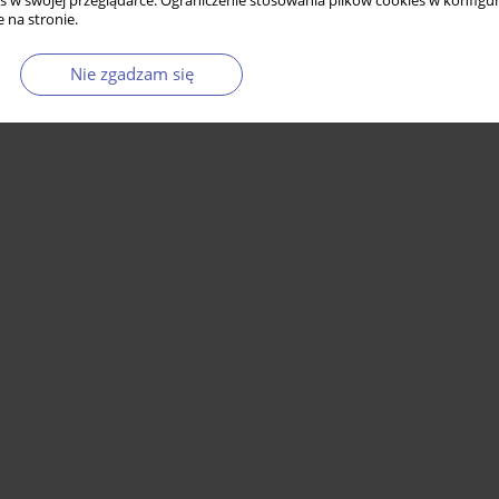
s w swojej przeglądarce. Ograniczenie stosowania plików cookies w konfigur
 na stronie.
Nie zgadzam się