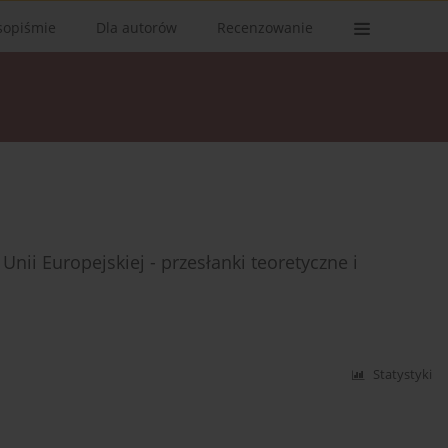
sopiśmie
Dla autorów
Recenzowanie
Unii Europejskiej - przesłanki teoretyczne i
Statystyki