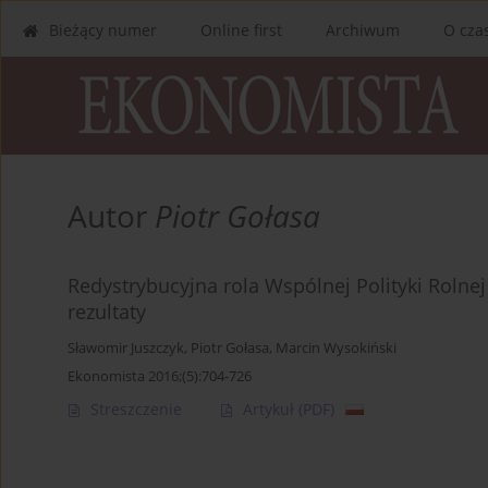
Bieżący numer
Online first
Archiwum
O cza
Autor
Piotr Gołasa
Redystrybucyjna rola Wspólnej Polityki Rolnej 
rezultaty
Sławomir Juszczyk
,
Piotr Gołasa
,
Marcin Wysokiński
Ekonomista 2016;(5):704-726
Streszczenie
Artykuł
(PDF)