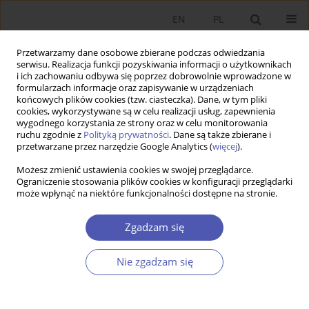
EN
PL
Przetwarzamy dane osobowe zbierane podczas odwiedzania
serwisu. Realizacja funkcji pozyskiwania informacji o użytkownikach
i ich zachowaniu odbywa się poprzez dobrowolnie wprowadzone w
formularzach informacje oraz zapisywanie w urządzeniach
końcowych plików cookies (tzw. ciasteczka). Dane, w tym pliki
cookies, wykorzystywane są w celu realizacji usług, zapewnienia
wygodnego korzystania ze strony oraz w celu monitorowania
Autor
Katarzyna Śledziewska
ruchu zgodnie z
Polityką prywatności
. Dane są także zbierane i
przetwarzane przez narzędzie Google Analytics (
więcej
).
Możesz zmienić ustawienia cookies w swojej przeglądarce.
Światowy kryzys gospodarczy a handel
Ograniczenie stosowania plików cookies w konfiguracji przeglądarki
może wpłynąć na niektóre funkcjonalności dostępne na stronie.
międzynarodowy
Katarzyna Śledziewska
,
Bartosz Witkowski
Zgadzam się
Ekonomista 2012;(4):427-448
Statystyki
Nie zgadzam się
Streszczenie
Artykuł
(PDF)