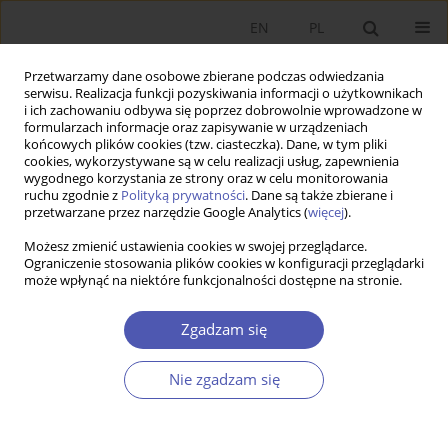
EN
PL
Przetwarzamy dane osobowe zbierane podczas odwiedzania
serwisu. Realizacja funkcji pozyskiwania informacji o użytkownikach
i ich zachowaniu odbywa się poprzez dobrowolnie wprowadzone w
formularzach informacje oraz zapisywanie w urządzeniach
końcowych plików cookies (tzw. ciasteczka). Dane, w tym pliki
cookies, wykorzystywane są w celu realizacji usług, zapewnienia
wygodnego korzystania ze strony oraz w celu monitorowania
Autor
Anna Jurczuk
ruchu zgodnie z
Polityką prywatności
. Dane są także zbierane i
przetwarzane przez narzędzie Google Analytics (
więcej
).
Społeczna Gospodarka Rynkowa – wschodzącą
Możesz zmienić ustawienia cookies w swojej przeglądarce.
Ograniczenie stosowania plików cookies w konfiguracji przeglądarki
gwiazdą literatury ekonomicznej?
może wpłynąć na niektóre funkcjonalności dostępne na stronie.
Piotr Pysz
,
Anna Jurczuk
Zgadzam się
Ekonomista 2021;(4):529-549
DOI
:
https://doi.org/10.52335/dvqigjykff26
Statystyki
Nie zgadzam się
Streszczenie
Artykuł
(PDF)