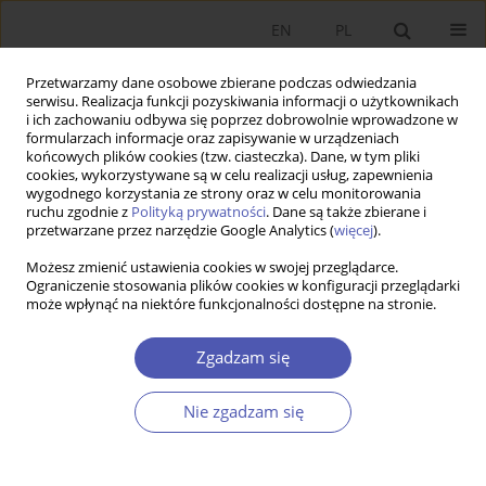
EN
PL
Przetwarzamy dane osobowe zbierane podczas odwiedzania
serwisu. Realizacja funkcji pozyskiwania informacji o użytkownikach
i ich zachowaniu odbywa się poprzez dobrowolnie wprowadzone w
formularzach informacje oraz zapisywanie w urządzeniach
końcowych plików cookies (tzw. ciasteczka). Dane, w tym pliki
cookies, wykorzystywane są w celu realizacji usług, zapewnienia
wygodnego korzystania ze strony oraz w celu monitorowania
Autor
Przemysław Banasik
ruchu zgodnie z
Polityką prywatności
. Dane są także zbierane i
przetwarzane przez narzędzie Google Analytics (
więcej
).
Możesz zmienić ustawienia cookies w swojej przeglądarce.
The Handling of Business Lawsuits by Common
Ograniczenie stosowania plików cookies w konfiguracji przeglądarki
może wpłynąć na niektóre funkcjonalności dostępne na stronie.
Courts in Poland : Identification of Transaction
Costs
Zgadzam się
Sylwia Morawska
,
Przemysław Banasik
,
Beata Woźniak-Jęchorek
Ekonomista 2019;(3):321-342
Nie zgadzam się
DOI
:
https://doi.org/10.52335/dvqp.te121
Statystyki