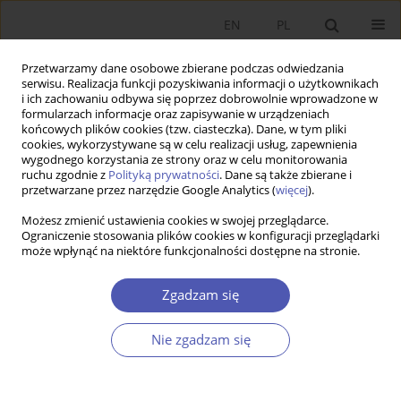
EN
PL
Przetwarzamy dane osobowe zbierane podczas odwiedzania
serwisu. Realizacja funkcji pozyskiwania informacji o użytkownikach
i ich zachowaniu odbywa się poprzez dobrowolnie wprowadzone w
formularzach informacje oraz zapisywanie w urządzeniach
końcowych plików cookies (tzw. ciasteczka). Dane, w tym pliki
cookies, wykorzystywane są w celu realizacji usług, zapewnienia
wygodnego korzystania ze strony oraz w celu monitorowania
Autor
Anna Krawczyk‑Sawicka
ruchu zgodnie z
Polityką prywatności
. Dane są także zbierane i
przetwarzane przez narzędzie Google Analytics (
więcej
).
Możesz zmienić ustawienia cookies w swojej przeglądarce.
ARTYKUŁ
Ograniczenie stosowania plików cookies w konfiguracji przeglądarki
może wpłynąć na niektóre funkcjonalności dostępne na stronie.
Kondycja finansowa jednostek samorządu
terytorialnego i jej miary
Zgadzam się
Janina Kotlińska
,
Helena Żukowska
,
Maria Zuba‑Ciszewska
,
Anna
Mizak
,
Anna Krawczyk‑Sawicka
Nie zgadzam się
Ekonomista 2022;(3):367-390
DOI
:
https://doi.org/10.52335/ekon/153439
Statystyki