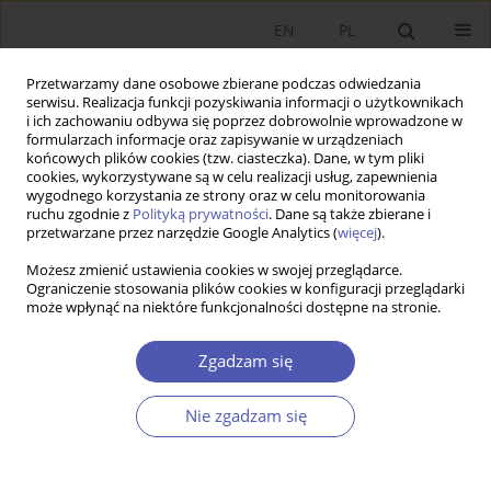
EN
PL
Przetwarzamy dane osobowe zbierane podczas odwiedzania
serwisu. Realizacja funkcji pozyskiwania informacji o użytkownikach
i ich zachowaniu odbywa się poprzez dobrowolnie wprowadzone w
formularzach informacje oraz zapisywanie w urządzeniach
końcowych plików cookies (tzw. ciasteczka). Dane, w tym pliki
cookies, wykorzystywane są w celu realizacji usług, zapewnienia
wygodnego korzystania ze strony oraz w celu monitorowania
Autor
Julia Wojciechowska-Solis
ruchu zgodnie z
Polityką prywatności
. Dane są także zbierane i
przetwarzane przez narzędzie Google Analytics (
więcej
).
Możesz zmienić ustawienia cookies w swojej przeglądarce.
ARTYKUŁ
Ograniczenie stosowania plików cookies w konfiguracji przeglądarki
może wpłynąć na niektóre funkcjonalności dostępne na stronie.
Zadeklarowani niekupujący żywności
ekologicznej: badania nad opracowaniem profilu
Zgadzam się
młodych brytyjskich i polskich konsumentów
Aleksandra Kowalska
,
Julia Wojciechowska-Solis
,
Milena Bieniek
,
Nie zgadzam się
Monika Ratajczyk
,
Louise Manning
Ekonomista 2023;(1):28-50
DOI
:
https://doi.org/10.52335/ekon/161833