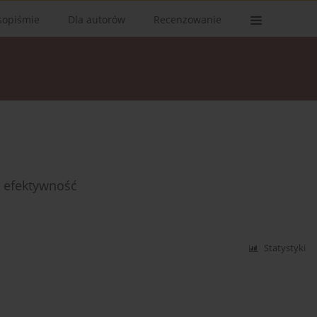
sopiśmie
Dla autorów
Recenzowanie
a efektywność
Statystyki