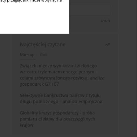
acji przeglądarki może wpłynąć na
Zapisz się
Usuń
Najczęściej czytane
Miesiąc
Rok
Związek między wymiarami zielonego
wzrostu, trylematem energetycznym i
celami zrównoważonego rozwoju: analiza
gospodarek G7 i E7
Selektywne bankructwa państw z tytułu
długu publicznego – analiza empiryczna
Globalny kryzys gospodarczy - próba
pomiaru efektów dla poszczególnych
krajów