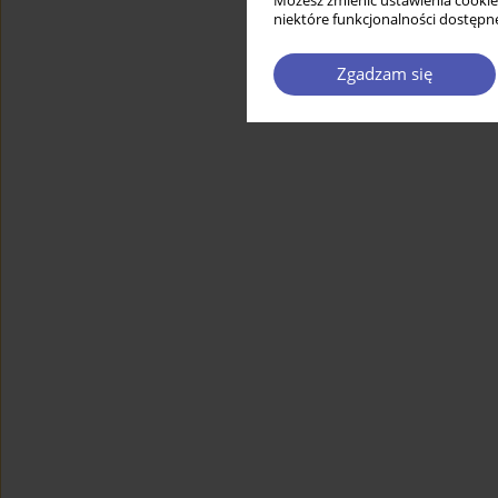
Możesz zmienić ustawienia cookie
niektóre funkcjonalności dostępne
Zgadzam się