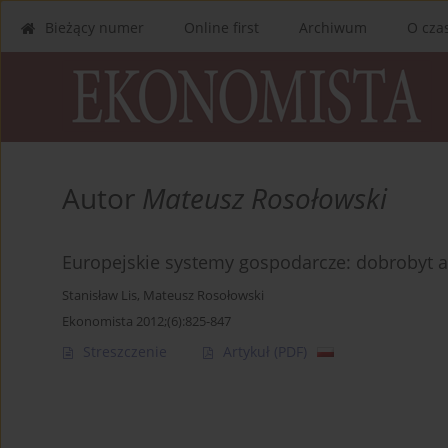
Bieżący numer
Online first
Archiwum
O cza
Autor
Mateusz Rosołowski
Europejskie systemy gospodarcze: dobrobyt 
Stanisław Lis
,
Mateusz Rosołowski
Ekonomista 2012;(6):825-847
Streszczenie
Artykuł
(PDF)