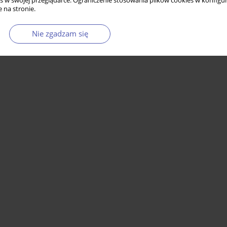
s w swojej przeglądarce. Ograniczenie stosowania plików cookies w konfigur
 na stronie.
Nie zgadzam się