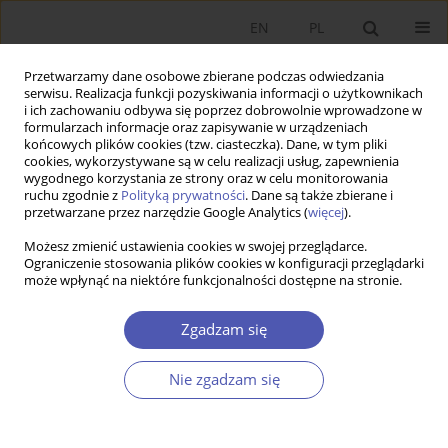
EN
PL
Przetwarzamy dane osobowe zbierane podczas odwiedzania
serwisu. Realizacja funkcji pozyskiwania informacji o użytkownikach
i ich zachowaniu odbywa się poprzez dobrowolnie wprowadzone w
formularzach informacje oraz zapisywanie w urządzeniach
końcowych plików cookies (tzw. ciasteczka). Dane, w tym pliki
cookies, wykorzystywane są w celu realizacji usług, zapewnienia
wygodnego korzystania ze strony oraz w celu monitorowania
Autor
Michał Radke
ruchu zgodnie z
Polityką prywatności
. Dane są także zbierane i
przetwarzane przez narzędzie Google Analytics (
więcej
).
Możesz zmienić ustawienia cookies w swojej przeglądarce.
ARTYKUŁ
Ograniczenie stosowania plików cookies w konfiguracji przeglądarki
może wpłynąć na niektóre funkcjonalności dostępne na stronie.
Występowanie dyspozycyjnego optymizmu wśród
inwestorów indywidualnych
Zgadzam się
Michał Jacek Radke
Ekonomista 2025;(4):459-478
Nie zgadzam się
DOI
:
https://doi.org/10.52335/ekon/194188
Statystyki
Streszczenie
Artykuł
(PDF)