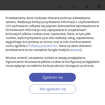
EN
PL
Przetwarzamy dane osobowe zbierane podczas odwiedzania
serwisu. Realizacja funkcji pozyskiwania informacji o użytkownikach
i ich zachowaniu odbywa się poprzez dobrowolnie wprowadzone w
formularzach informacje oraz zapisywanie w urządzeniach
końcowych plików cookies (tzw. ciasteczka). Dane, w tym pliki
cookies, wykorzystywane są w celu realizacji usług, zapewnienia
wygodnego korzystania ze strony oraz w celu monitorowania
Autor
Eckhard Hein
ruchu zgodnie z
Polityką prywatności
. Dane są także zbierane i
przetwarzane przez narzędzie Google Analytics (
więcej
).
Możesz zmienić ustawienia cookies w swojej przeglądarce.
Kazimierz Łaski: Lectures in Macroeconomics: A
Ograniczenie stosowania plików cookies w konfiguracji przeglądarki
może wpłynąć na niektóre funkcjonalności dostępne na stronie.
Capitalist Economy without Unemployment, ed.
by Jerzy Osiatyński and Jan Toporowski, Oxford
Zgadzam się
University Press, 2019, 192 pages.
Eckhard Hein
Nie zgadzam się
Ekonomista 2020;(3):495-498
DOI
:
https://doi.org/10.52335/dvqp.te164
Statystyki