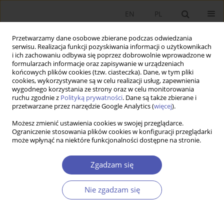
EN
PL
Przetwarzamy dane osobowe zbierane podczas odwiedzania
serwisu. Realizacja funkcji pozyskiwania informacji o użytkownikach
i ich zachowaniu odbywa się poprzez dobrowolnie wprowadzone w
formularzach informacje oraz zapisywanie w urządzeniach
końcowych plików cookies (tzw. ciasteczka). Dane, w tym pliki
cookies, wykorzystywane są w celu realizacji usług, zapewnienia
wygodnego korzystania ze strony oraz w celu monitorowania
Autor
Marlena Ciechan-Kujawa
ruchu zgodnie z
Polityką prywatności
. Dane są także zbierane i
przetwarzane przez narzędzie Google Analytics (
więcej
).
Możesz zmienić ustawienia cookies w swojej przeglądarce.
ARTYKUŁ
Ograniczenie stosowania plików cookies w konfiguracji przeglądarki
może wpłynąć na niektóre funkcjonalności dostępne na stronie.
„E-doświadczenia” związane z pandemią Covid-19
jako akceleratory społeczeństwa cyfrowego
Zgadzam się
Anna Iwona Piotrowska
,
Joanna Szalacha- Jarmużek
,
Agnieszka
Huterska
,
Marlena Ciechan-Kujawa
Nie zgadzam się
Ekonomista 2024;(3):299-317
DOI
:
https://doi.org/10.52335/ekon/190561
Statystyki