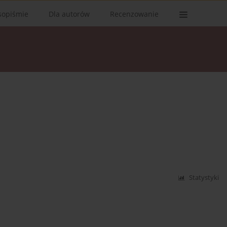
sopiśmie
Dla autorów
Recenzowanie
Statystyki