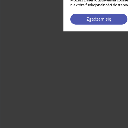
Możesz zmienić ustawienia cookie
niektóre funkcjonalności dostępne
Zgadzam się