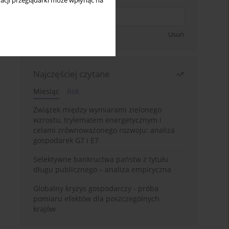
acji przeglądarki może wpłynąć na
Zapisz się
Usuń
Najczęściej czytane
Miesiąc
Rok
Związek między wymiarami zielonego
wzrostu, trylematem energetycznym i
celami zrównoważonego rozwoju: analiza
gospodarek G7 i E7
Selektywne bankructwa państw z tytułu
długu publicznego – analiza empiryczna
Globalny kryzys gospodarczy - próba
pomiaru efektów dla poszczególnych
krajów