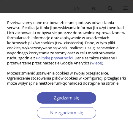
EN
PL
Przetwarzamy dane osobowe zbierane podczas odwiedzania
serwisu. Realizacja funkcji pozyskiwania informacji o użytkownikach
i ich zachowaniu odbywa się poprzez dobrowolnie wprowadzone w
formularzach informacje oraz zapisywanie w urządzeniach
końcowych plików cookies (tzw. ciasteczka). Dane, w tym pliki
cookies, wykorzystywane są w celu realizacji usług, zapewnienia
wygodnego korzystania ze strony oraz w celu monitorowania
Autor
Eva Erjavec
ruchu zgodnie z
Polityką prywatności
. Dane są także zbierane i
przetwarzane przez narzędzie Google Analytics (
więcej
).
Możesz zmienić ustawienia cookies w swojej przeglądarce.
ARTYKUŁ
Ograniczenie stosowania plików cookies w konfiguracji przeglądarki
może wpłynąć na niektóre funkcjonalności dostępne na stronie.
Technologie cyfrowe i kapitał niematerialny:
wpływ inwestycji niematerialnych na sukces
Zgadzam się
firmy
Eva Erjavec
Nie zgadzam się
Ekonomista 2023;(3):275-294
DOI
:
https://doi.org/10.52335/ekon/170239
Statystyki