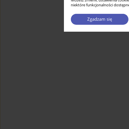
Możesz zmienić ustawienia cookie
niektóre funkcjonalności dostępne
Zgadzam się