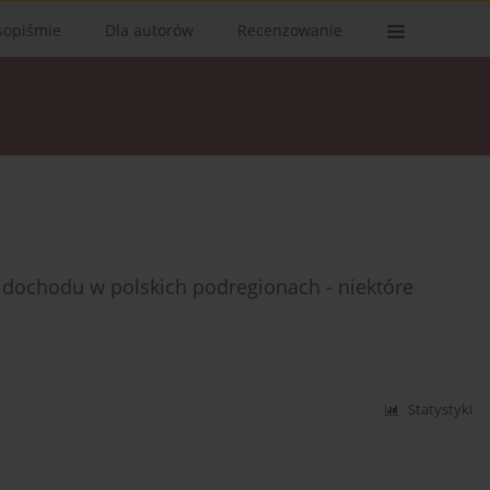
sopiśmie
Dla autorów
Recenzowanie
dochodu w polskich podregionach - niektóre
Statystyki