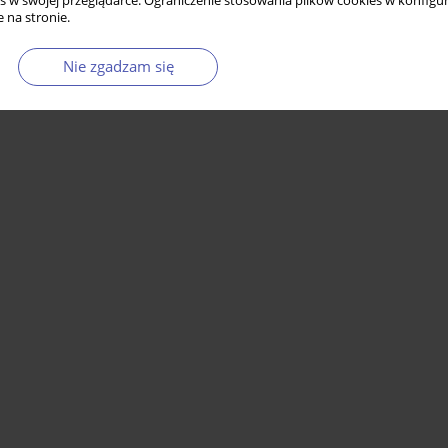
s w swojej przeglądarce. Ograniczenie stosowania plików cookies w konfigur
 na stronie.
Nie zgadzam się