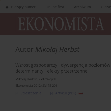
Bieżący numer
Online first
Archiwum
O cza
Autor
Mikołaj Herbst
Wzrost gospodarczy i dywergencja poziomów 
determinanty i efekty przestrzenne
Mikołaj Herbst
,
Piotr Wójcik
Ekonomista 2012;(2):175-201
Streszczenie
Artykuł
(PDF)