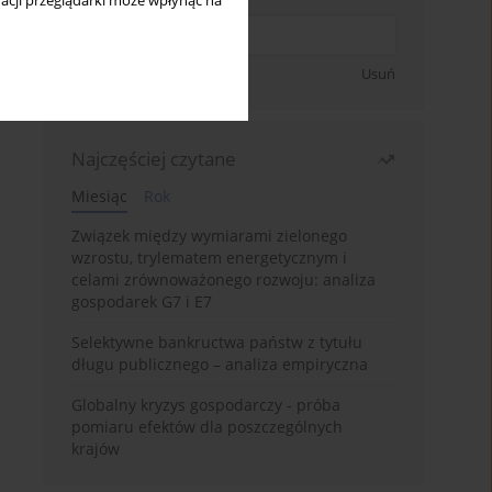
acji przeglądarki może wpłynąć na
Zapisz się
Usuń
Najczęściej czytane
Miesiąc
Rok
Związek między wymiarami zielonego
wzrostu, trylematem energetycznym i
celami zrównoważonego rozwoju: analiza
gospodarek G7 i E7
Selektywne bankructwa państw z tytułu
długu publicznego – analiza empiryczna
Globalny kryzys gospodarczy - próba
pomiaru efektów dla poszczególnych
krajów