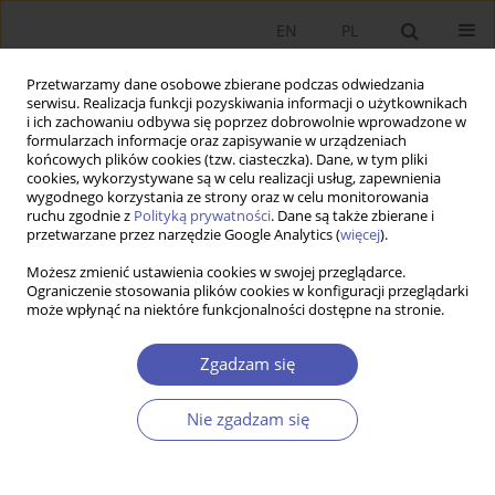
EN
PL
Przetwarzamy dane osobowe zbierane podczas odwiedzania
serwisu. Realizacja funkcji pozyskiwania informacji o użytkownikach
i ich zachowaniu odbywa się poprzez dobrowolnie wprowadzone w
formularzach informacje oraz zapisywanie w urządzeniach
końcowych plików cookies (tzw. ciasteczka). Dane, w tym pliki
cookies, wykorzystywane są w celu realizacji usług, zapewnienia
wygodnego korzystania ze strony oraz w celu monitorowania
Autor
Paweł Mikołajczak
ruchu zgodnie z
Polityką prywatności
. Dane są także zbierane i
przetwarzane przez narzędzie Google Analytics (
więcej
).
Możesz zmienić ustawienia cookies w swojej przeglądarce.
ARTYKUŁ
Ograniczenie stosowania plików cookies w konfiguracji przeglądarki
może wpłynąć na niektóre funkcjonalności dostępne na stronie.
Współpraca organizacji pozarządowych z
administracją publiczną w Polsce i Czechach w
Zgadzam się
czasie pandemii COVID-19. Uwarunkowania
ekonomiczne i instytucjonalne
Nie zgadzam się
Paweł Mikołajczak
Ekonomista 2026;(2):252-270
DOI
:
https://doi.org/10.52335/ekon/216492