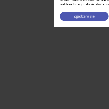
Możesz zmienić ustawienia cookie
niektóre funkcjonalności dostępne
Zgadzam się