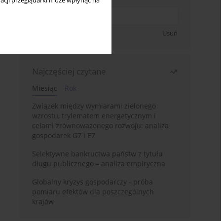
acji przeglądarki może wpłynąć na
Zapisz się
Usuń
Najczęściej czytane
Miesiąc
Rok
Związek między wymiarami zielonego
wzrostu, trylematem energetycznym i
celami zrównoważonego rozwoju: analiza
gospodarek G7 i E7
Selektywne bankructwa państw z tytułu
długu publicznego – analiza empiryczna
Globalny kryzys gospodarczy - próba
pomiaru efektów dla poszczególnych
krajów