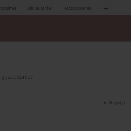
sopiśmie
Dla autorów
Recenzowanie
 w gospodarce?
Statystyki