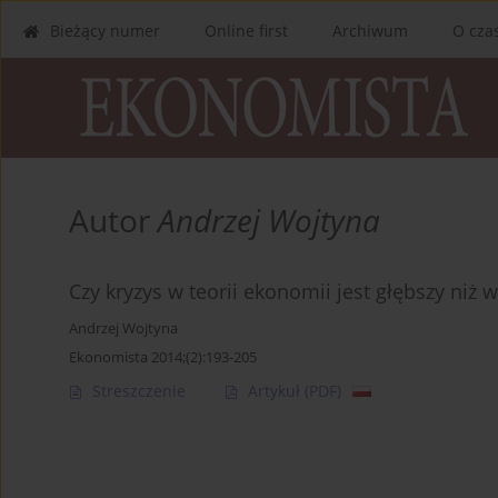
Bieżący numer
Online first
Archiwum
O cza
Autor
Andrzej Wojtyna
Czy kryzys w teorii ekonomii jest głębszy niż
Andrzej Wojtyna
Ekonomista 2014;(2):193-205
Streszczenie
Artykuł
(PDF)