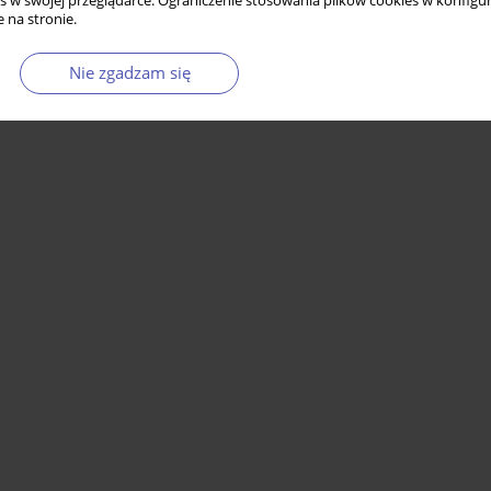
s w swojej przeglądarce. Ograniczenie stosowania plików cookies w konfigur
 na stronie.
Nie zgadzam się