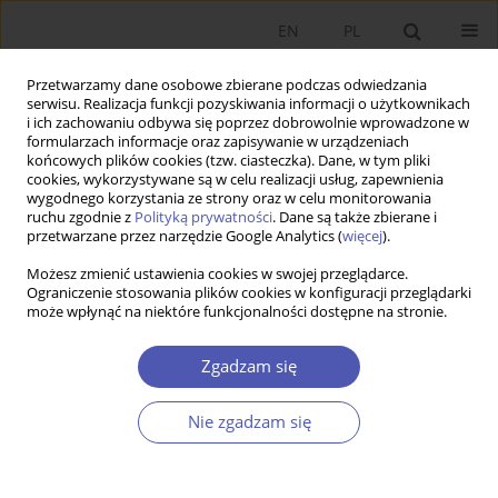
EN
PL
Przetwarzamy dane osobowe zbierane podczas odwiedzania
serwisu. Realizacja funkcji pozyskiwania informacji o użytkownikach
i ich zachowaniu odbywa się poprzez dobrowolnie wprowadzone w
formularzach informacje oraz zapisywanie w urządzeniach
końcowych plików cookies (tzw. ciasteczka). Dane, w tym pliki
cookies, wykorzystywane są w celu realizacji usług, zapewnienia
wygodnego korzystania ze strony oraz w celu monitorowania
Autor
Elżbieta Kowalczyk
ruchu zgodnie z
Polityką prywatności
. Dane są także zbierane i
przetwarzane przez narzędzie Google Analytics (
więcej
).
Możesz zmienić ustawienia cookies w swojej przeglądarce.
Wpływ cech i umiejętności pracobiorców na ich
Ograniczenie stosowania plików cookies w konfiguracji przeglądarki
może wpłynąć na niektóre funkcjonalności dostępne na stronie.
funkcjonowanie na rynku pracy
Elżbieta Kowalczyk
Zgadzam się
Ekonomista 2012;(1):53-77
Statystyki
Nie zgadzam się
Streszczenie
Artykuł
(PDF)