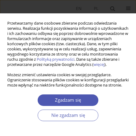
EN
PL
Przetwarzamy dane osobowe zbierane podczas odwiedzania
serwisu. Realizacja funkcji pozyskiwania informacji o użytkownikach
i ich zachowaniu odbywa się poprzez dobrowolnie wprowadzone w
formularzach informacje oraz zapisywanie w urządzeniach
końcowych plików cookies (tzw. ciasteczka). Dane, w tym pliki
cookies, wykorzystywane są w celu realizacji usług, zapewnienia
wygodnego korzystania ze strony oraz w celu monitorowania
Autor
Witold Orłowski
ruchu zgodnie z
Polityką prywatności
. Dane są także zbierane i
przetwarzane przez narzędzie Google Analytics (
więcej
).
Możesz zmienić ustawienia cookies w swojej przeglądarce.
ARTYKUŁ
Ograniczenie stosowania plików cookies w konfiguracji przeglądarki
może wpłynąć na niektóre funkcjonalności dostępne na stronie.
Poziom i zróżnicowanie regionalne PKB Polski w
okresie międzywojennym
Zgadzam się
Witold Maciej Orłowski
Ekonomista 2023;(4):349-367
Nie zgadzam się
DOI
:
https://doi.org/10.52335/ekon/174757
Statystyki
Streszczenie
Artykuł
(PDF)