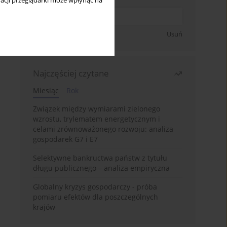
acji przeglądarki może wpłynąć na
Zapisz się
Usuń
Najczęściej czytane
Miesiąc
Rok
Związek między wymiarami zielonego
wzrostu, trylematem energetycznym i
celami zrównoważonego rozwoju: analiza
gospodarek G7 i E7
Selektywne bankructwa państw z tytułu
długu publicznego – analiza empiryczna
Globalny kryzys gospodarczy - próba
pomiaru efektów dla poszczególnych
krajów