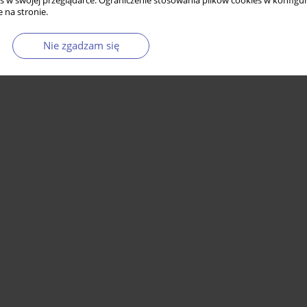
s w swojej przeglądarce. Ograniczenie stosowania plików cookies w konfigur
 na stronie.
Nie zgadzam się