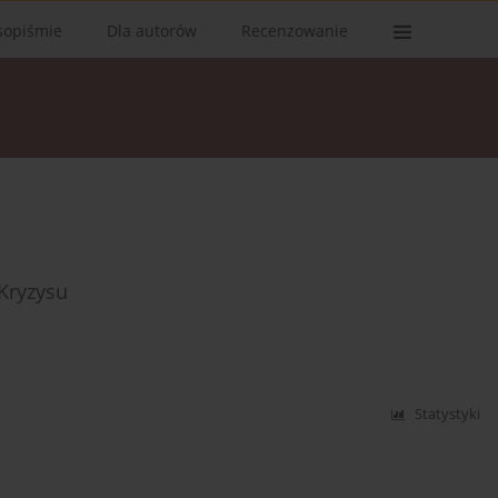
sopiśmie
Dla autorów
Recenzowanie
Kryzysu
Statystyki