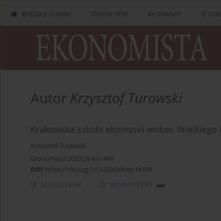
Bieżący numer
Online first
Archiwum
O cza
Autor
Krzysztof Turowski
Krakowska szkoła ekonomii wobec Wielkiego 
Krzysztof Turowski
Ekonomista 2020;(3):431-449
DOI
:
https://doi.org/10.52335/dvqp.te169
Streszczenie
Artykuł
(PDF)