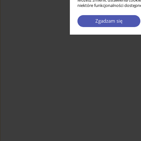
Możesz zmienić ustawienia cookie
niektóre funkcjonalności dostępne
Zgadzam się